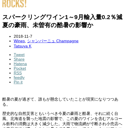
スパークリングワイン1～9月輸入量0.2％減
夏の豪雨、未曽有の酷暑の影響か
2018-11-7
Wines
,
シャンパーニュ Champagne
Tatsuya K
Tweet
Share
Hatena
Pocket
RSS
feedly
Pin it
酷暑の夏が過ぎて、誰もが懸念していたことが現実になりつつあ
る。
歴史的な自然災害ともいうべき今夏の豪雨と酷暑、それに続く台
風、北海道を襲った地震の影響で、この夏のワインを含むアルコー
ル飲料の消費は大きく減少した。大雨で物流網が寸断され小売店へ