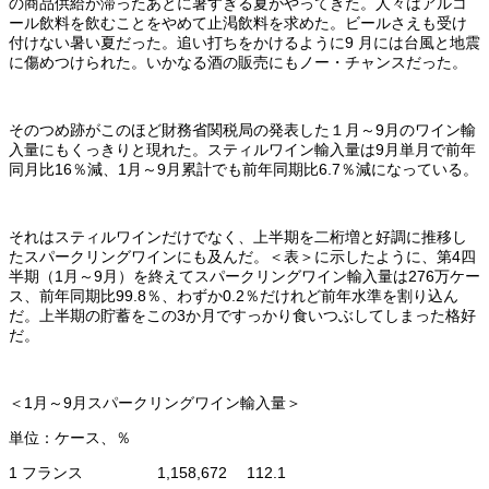
の商品供給が滞ったあとに暑すぎる夏がやってきた。人々はアルコ
ール飲料を飲むことをやめて止渇飲料を求めた。ビールさえも受け
付けない暑い夏だった。追い打ちをかけるように9 月には台風と地震
に傷めつけられた。いかなる酒の販売にもノー・チャンスだった。
そのつめ跡がこのほど財務省関税局の発表した１月～9月のワイン輸
入量にもくっきりと現れた。スティルワイン輸入量は9月単月で前年
同月比16％減、1月～9月累計でも前年同期比6.7％減になっている。
それはスティルワインだけでなく、上半期を二桁増と好調に推移し
たスパークリングワインにも及んだ。＜表＞に示したように、第4四
半期（1月～9月）を終えてスパークリングワイン輸入量は276万ケー
ス、前年同期比99.8％、わずか0.2％だけれど前年水準を割り込ん
だ。上半期の貯蓄をこの3か月ですっかり食いつぶしてしまった格好
だ。
＜1月～9月スパークリングワイン輸入量＞
単位：ケース、％
1 フランス 1,158,672 112.1