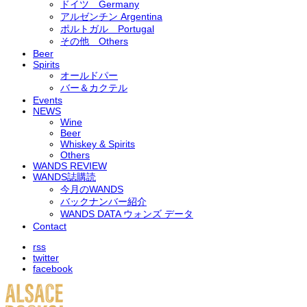
ドイツ Germany
アルゼンチン Argentina
ポルトガル Portugal
その他 Others
Beer
Spirits
オールドパー
バー＆カクテル
Events
NEWS
Wine
Beer
Whiskey & Spirits
Others
WANDS REVIEW
WANDS誌購読
今月のWANDS
バックナンバー紹介
WANDS DATA ウォンズ データ
Contact
rss
twitter
facebook