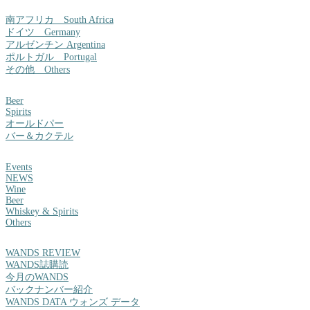
南アフリカ South Africa
ドイツ Germany
アルゼンチン Argentina
ポルトガル Portugal
その他 Others
Beer
Spirits
オールドパー
バー＆カクテル
Events
NEWS
Wine
Beer
Whiskey & Spirits
Others
WANDS REVIEW
WANDS誌購読
今月のWANDS
バックナンバー紹介
WANDS DATA ウォンズ データ