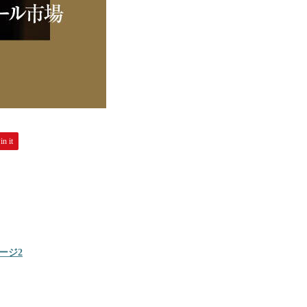
in it
ージ2