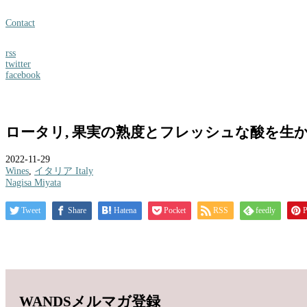
Contact
rss
twitter
facebook
ロータリ, 果実の熟度とフレッシュな酸を生か
2022-11-29
Wines
,
イタリア Italy
Nagisa Miyata
Tweet
Share
Hatena
Pocket
RSS
feedly
P
WANDSメルマガ登録