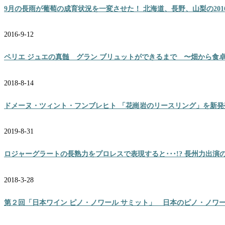
9月の長雨が葡萄の成育状況を一変させた！ 北海道、長野、山梨の201
2016-9-12
ペリエ ジュエの真髄 グラン ブリュットができるまで 〜畑から食
2018-8-14
ドメーヌ・ツィント・フンブレヒト 「花崗岩のリースリング」を新発
2019-8-31
ロジャーグラートの長熟力をプロレスで表現すると･･･!? 長州力出演
2018-3-28
第２回「日本ワイン ピノ・ノワール サミット」 日本のピノ・ノワ