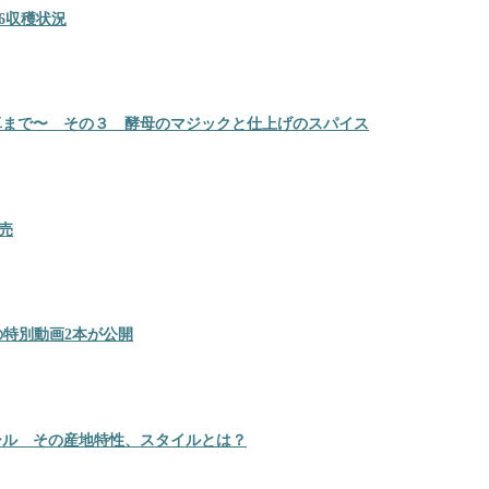
6収穫状況
卓まで〜 その３ 酵母のマジックと仕上げのスパイス
売
の特別動画2本が公開
ール その産地特性、スタイルとは？