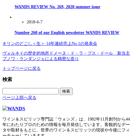
WANDS REVIEW No. 269, 2020 summer issue
2018-6-7
Number 260 of our English newsletter WANDS REVIEW
キリンのどごし＜生＞ 14年連続売上No.1の発表会
ヴォルネイの歴史的地所ドメーヌ・ド・ラ・プス・ドール 新当主
ブノワ・ランダンジェによる精密な造り
トップページに戻る
検索
検
索:
ページ上部へ戻る
ワイン＆スピリッツ専門誌「ウォンズ」は、1982年11月創刊から44
年にわたりプロのための情報を毎月発信しています。客観的なデー
タや取材をもとに、世界のワイン＆スピリッツの現状や今後にフィ
ーチャーしていきます。