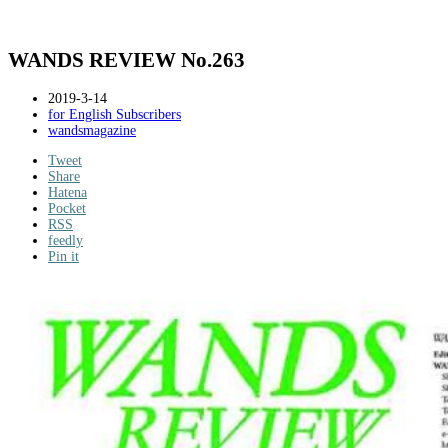
WANDS REVIEW No.263
2019-3-14
for English Subscribers
wandsmagazine
Tweet
Share
Hatena
Pocket
RSS
feedly
Pin it