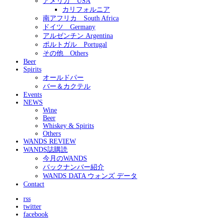
アメリカ USA
カリフォルニア
南アフリカ South Africa
ドイツ Germany
アルゼンチン Argentina
ポルトガル Portugal
その他 Others
Beer
Spirits
オールドパー
バー＆カクテル
Events
NEWS
Wine
Beer
Whiskey & Spirits
Others
WANDS REVIEW
WANDS誌購読
今月のWANDS
バックナンバー紹介
WANDS DATA ウォンズ データ
Contact
rss
twitter
facebook