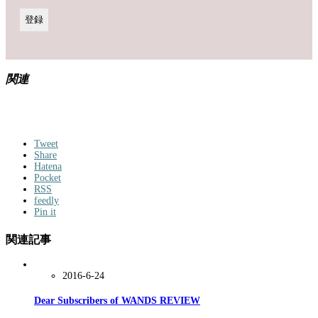
関連
Tweet
Share
Hatena
Pocket
RSS
feedly
Pin it
関連記事
2016-6-24
Dear Subscribers of WANDS REVIEW