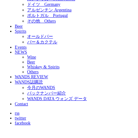
ドイツ Germany
アルゼンチン Argentina
ポルトガル Portugal
その他 Others
Beer
Spirits
オールドパー
バー＆カクテル
Events
NEWS
Wine
Beer
Whiskey & Spirits
Others
WANDS REVIEW
WANDS誌購読
今月のWANDS
バックナンバー紹介
WANDS DATA ウォンズ データ
Contact
rss
twitter
facebook