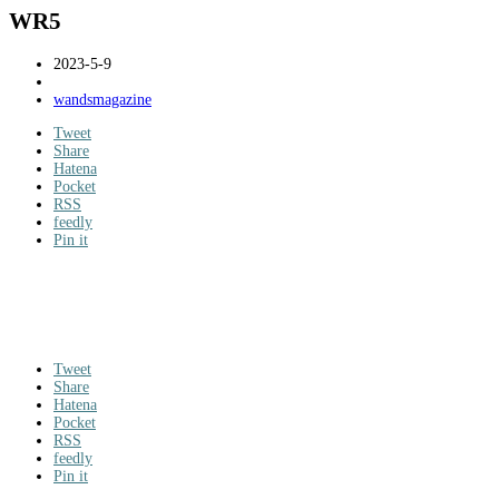
WR5
2023-5-9
wandsmagazine
Tweet
Share
Hatena
Pocket
RSS
feedly
Pin it
Tweet
Share
Hatena
Pocket
RSS
feedly
Pin it