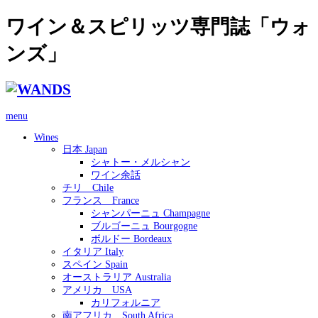
ワイン＆スピリッツ専門誌「ウォ
ンズ」
menu
Wines
日本 Japan
シャトー・メルシャン
ワイン余話
チリ Chile
フランス France
シャンパーニュ Champagne
ブルゴーニュ Bourgogne
ボルドー Bordeaux
イタリア Italy
スペイン Spain
オーストラリア Australia
アメリカ USA
カリフォルニア
南アフリカ South Africa