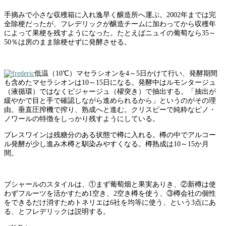
手摘みで小さな収穫箱に入れ逸早く醸造所へ運ぶ。2002年までは完
全除梗だったが、フレデリックが醸造チームに加わってから収穫年
によって果梗を残すようになった。たとえばニュイの葡萄なら35～
50％は房のまま除梗せずに発酵させる。
低温（10℃）マセラシオンを4～5日かけて行い、発酵期間
も含めたマセラシオンは10～15日になる。発酵中はルモンタージュ
（液循環）ではなくピジャージュ（櫂突き）で抽出する。「抽出が
緩やかで目と手で確認しながら進められるから」というのがその理
由。垂直圧搾機で搾り、熟成へと進む。クリスピーで純粋なピノ・
ノワールの特徴をしっかり残すようにしている。
プレスワインは残糖分のある状態で樽に入れる。樽の中でアルコー
ル発酵が少し進み木樽と馴染みやすくなる。樽熟成は10～15か月
間。
ブシャールのスタイルは、①まず葡萄畑と果実ありき、②新樽は使
わずフルーツを活かすため1空き、2空き樽を使う、③樽会社の個性
をできるだけ消すためトネリエは6社を均等に使う、という3点にあ
る、とフレデリックは説明する。