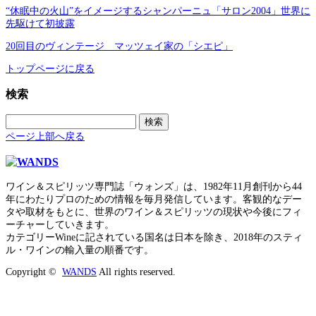
“休眠中の火山”をイメージするシャンパーニュ「サロン2004」世界に
先駆けて初披露
20回目のヴィンテージ マッツェイ家の「シエピ」
トップページに戻る
検索
検
索:
ページ上部へ戻る
ワイン＆スピリッツ専門誌「ウォンズ」は、1982年11月創刊から44
年にわたりプロのための情報を毎月発信しています。客観的なデー
タや取材をもとに、世界のワイン＆スピリッツの現状や今後にフィ
ーチャーしていきます。
カテゴリーWineに記されている国名は日本を除き、2018年のスティ
ル・ワインの輸入量の順番です。
Copyright ©
WANDS
All rights reserved.