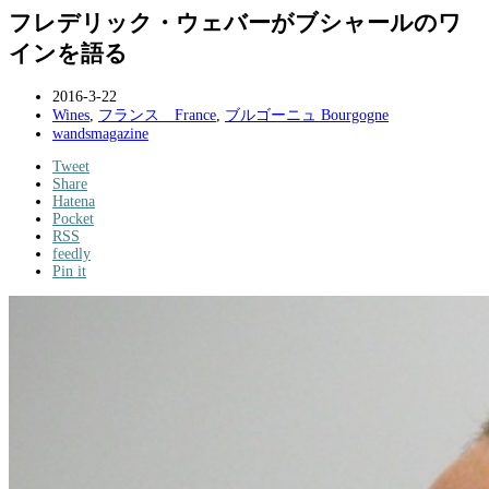
フレデリック・ウェバーがブシャールのワ
インを語る
2016-3-22
Wines
,
フランス France
,
ブルゴーニュ Bourgogne
wandsmagazine
Tweet
Share
Hatena
Pocket
RSS
feedly
Pin it