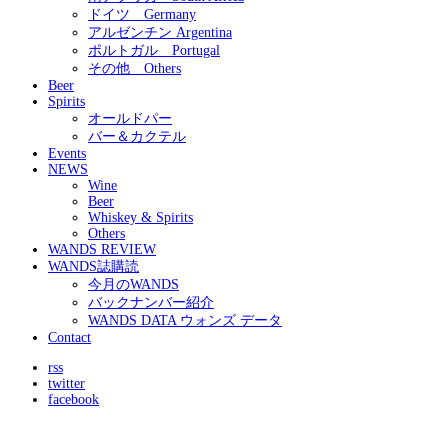
ドイツ Germany
アルゼンチン Argentina
ポルトガル Portugal
その他 Others
Beer
Spirits
オールドパー
バー＆カクテル
Events
NEWS
Wine
Beer
Whiskey & Spirits
Others
WANDS REVIEW
WANDS誌購読
今月のWANDS
バックナンバー紹介
WANDS DATA ウォンズ データ
Contact
rss
twitter
facebook