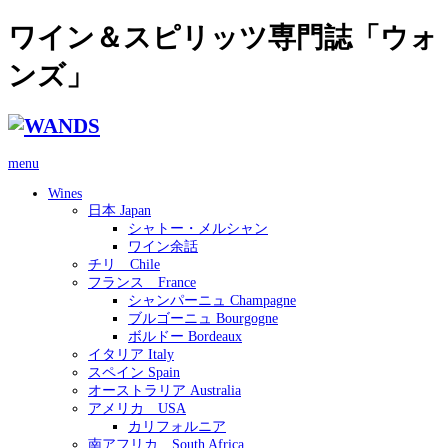
ワイン＆スピリッツ専門誌「ウォ
ンズ」
menu
Wines
日本 Japan
シャトー・メルシャン
ワイン余話
チリ Chile
フランス France
シャンパーニュ Champagne
ブルゴーニュ Bourgogne
ボルドー Bordeaux
イタリア Italy
スペイン Spain
オーストラリア Australia
アメリカ USA
カリフォルニア
南アフリカ South Africa