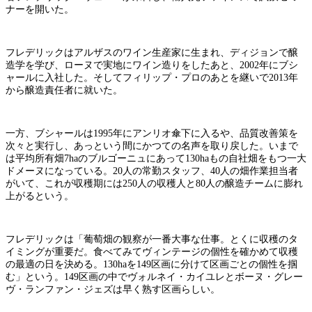
ナーを開いた。
フレデリックはアルザスのワイン生産家に生まれ、ディジョンで醸
造学を学び、ローヌで実地にワイン造りをしたあと、2002年にブシ
ャールに入社した。そしてフィリップ・プロのあとを継いで2013年
から醸造責任者に就いた。
一方、ブシャールは1995年にアンリオ傘下に入るや、品質改善策を
次々と実行し、あっという間にかつての名声を取り戻した。いまで
は平均所有畑7haのブルゴーニュにあって130haもの自社畑をもつ一大
ドメーヌになっている。20人の常勤スタッフ、40人の畑作業担当者
がいて、これが収穫期には250人の収穫人と80人の醸造チームに膨れ
上がるという。
フレデリックは「葡萄畑の観察が一番大事な仕事。とくに収穫のタ
イミングが重要だ。食べてみてヴィンテージの個性を確かめて収穫
の最適の日を決める。130haを149区画に分けて区画ごとの個性を掴
む」という。149区画の中でヴォルネイ・カイユレとボーヌ・グレー
ヴ・ランファン・ジェズは早く熟す区画らしい。