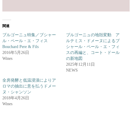
関連
ブルゴーニュ特集／ブシャー
ブルゴーニュの地殻変動 ア
ル・ペール・エ・フィス
ルテミス・ドメーヌによるブ
Bouchard Pere & Fils
シャール・ペール・エ・フィ
2016年5月26日
スの再編と、コート・ドール
Wines
の新地図
2025年12月11日
NEWS
全房発酵と低温浸漬によりア
ロマの抽出に意を払うドメー
ヌ・シャンソン
2018年4月26日
Wines