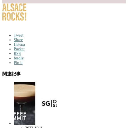
Tweet
Share
Hatena
Pocket
RSS
feedly
Pin it
関連記事