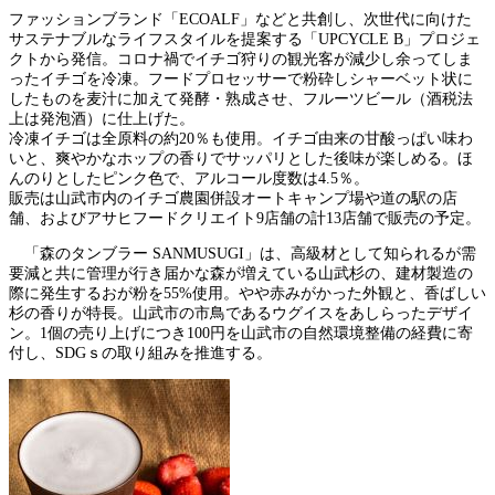
ファッションブランド「ECOALF」などと共創し、次世代に向けた
サステナブルなライフスタイルを提案する「UPCYCLE B」プロジェ
クトから発信。コロナ禍でイチゴ狩りの観光客が減少し余ってしま
ったイチゴを冷凍。フードプロセッサーで粉砕しシャーベット状に
したものを麦汁に加えて発酵・熟成させ、フルーツビール（酒税法
上は発泡酒）に仕上げた。
冷凍イチゴは全原料の約20％も使用。イチゴ由来の甘酸っぱい味わ
いと、爽やかなホップの香りでサッパリとした後味が楽しめる。ほ
んのりとしたピンク色で、アルコール度数は4.5％。
販売は山武市内のイチゴ農園併設オートキャンプ場や道の駅の店
舗、およびアサヒフードクリエイト9店舗の計13店舗で販売の予定。
「森のタンブラー SANMUSUGI」は、高級材として知られるが需
要減と共に管理が行き届かな森が増えている山武杉の、建材製造の
際に発生するおが粉を55%使用。やや赤みがかった外観と、香ばしい
杉の香りが特長。山武市の市鳥であるウグイスをあしらったデザイ
ン。1個の売り上げにつき100円を山武市の自然環境整備の経費に寄
付し、SDGｓの取り組みを推進する。