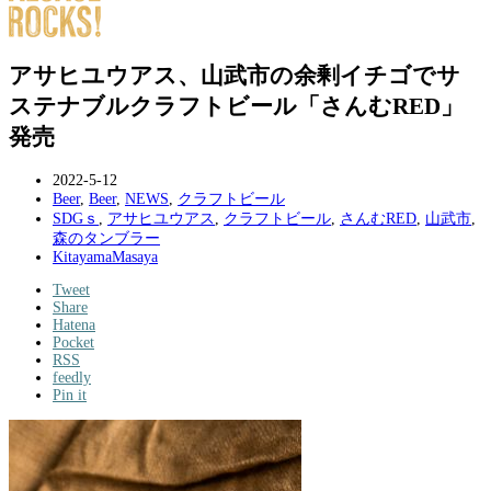
アサヒユウアス、山武市の余剰イチゴでサ
ステナブルクラフトビール「さんむRED」
発売
2022-5-12
Beer
,
Beer
,
NEWS
,
クラフトビール
SDGｓ
,
アサヒユウアス
,
クラフトビール
,
さんむRED
,
山武市
,
森のタンブラー
KitayamaMasaya
Tweet
Share
Hatena
Pocket
RSS
feedly
Pin it