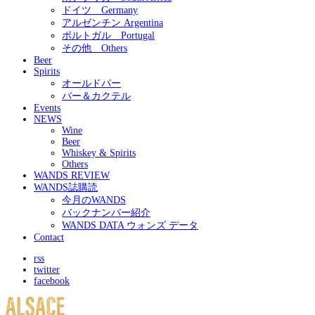
ドイツ Germany
アルゼンチン Argentina
ポルトガル Portugal
その他 Others
Beer
Spirits
オールドパー
バー＆カクテル
Events
NEWS
Wine
Beer
Whiskey & Spirits
Others
WANDS REVIEW
WANDS誌購読
今月のWANDS
バックナンバー紹介
WANDS DATA ウォンズ データ
Contact
rss
twitter
facebook