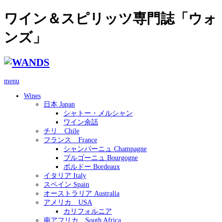
ワイン＆スピリッツ専門誌「ウォ
ンズ」
menu
Wines
日本 Japan
シャトー・メルシャン
ワイン余話
チリ Chile
フランス France
シャンパーニュ Champagne
ブルゴーニュ Bourgogne
ボルドー Bordeaux
イタリア Italy
スペイン Spain
オーストラリア Australia
アメリカ USA
カリフォルニア
南アフリカ South Africa