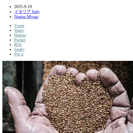
2025-9-19
イタリア Italy
Nagisa Miyata
Tweet
Share
Hatena
Pocket
RSS
feedly
Pin it