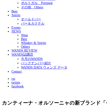
ポルトガル Portugal
その他 Others
Beer
Spirits
オールドパー
バー＆カクテル
Events
NEWS
Wine
Beer
Whiskey & Spirits
Others
WANDS REVIEW
WANDS誌購読
今月のWANDS
バックナンバー紹介
WANDS DATA ウォンズ データ
Contact
rss
twitter
facebook
カンティーナ・オルソーニャの新ブランド「