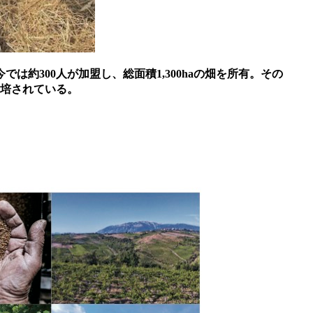
約300人が加盟し、総面積1,300haの畑を所有。その
栽培されている。