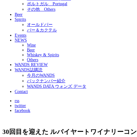
ポルトガル Portugal
その他 Others
Beer
Spirits
オールドパー
バー＆カクテル
Events
NEWS
Wine
Beer
Whiskey & Spirits
Others
WANDS REVIEW
WANDS誌購読
今月のWANDS
バックナンバー紹介
WANDS DATA ウォンズ データ
Contact
rss
twitter
facebook
30回目を迎えた ルバイヤートワイナリーコ