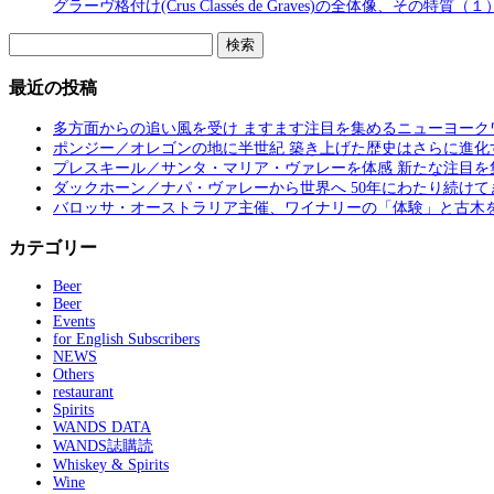
グラーヴ格付け(Crus Classés de Graves)の全体像、その特質（１
検
索:
最近の投稿
多方面からの追い風を受け ますます注目を集めるニューヨーク
ポンジー／オレゴンの地に半世紀 築き上げた歴史はさらに進化
プレスキール／サンタ・マリア・ヴァレーを体感 新たな注目を
ダックホーン／ナパ・ヴァレーから世界へ 50年にわたり続けて
バロッサ・オーストラリア主催、ワイナリーの「体験」と古木
カテゴリー
Beer
Beer
Events
for English Subscribers
NEWS
Others
restaurant
Spirits
WANDS DATA
WANDS誌購読
Whiskey & Spirits
Wine