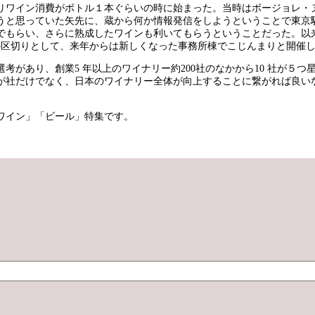
たりワイン消費がボトル１本ぐらいの時に始まった。当時はボージョレ
うと思っていた矢先に、蔵から何か情報発信をしようということで東京
でもらい、さらに熟成したワインも利いてもらうということだった。以来
の区切りとして、来年からは新しくなった事務所棟でこじんまりと開催
があり、創業5 年以上のワイナリー約200社のなかから10 社が５つ
が社だけでなく、日本のワイナリー全体が向上することに繋がれば良い
ュワイン」「ビール」特集です。