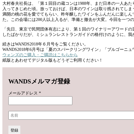
大村春夫社長は、「第１回目の蔵コンは1988年、まだ日本の一人あ
入ってきじめた頃。放っておけば、日本のワインは取り残されてしま
満開の桃の花を愛でてもらい、昨年醸したワインをふんだんに楽しん
た。この会場には200人以上入るが、準備と撤去が大変。今回を一つ
「先日、東京で民間団体有志により、第１回のワイナリーアワードの選考
したばかりだが、ミシュランレストランガイドの格付けのように、我
続きはWANDS2018年６月号をご覧ください。
WANDS2018年6月号は「夏のスパークリングワイン」「ブルゴーニ
ウォンズのご購入・ご購読はこちらから
紙版とあわせてデジタル版もどうぞご利用ください！
WANDSメルマガ登録
メールアドレス
*