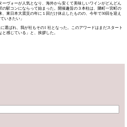
・ヌーヴォーが人気となり、海外から安くて美味しいワインがどんどん
駅の駅コンにならって始まった。開催趣旨の３本柱は、隣町一宮町の
、東日本大震災の年に１回だけ休止したものの、今年で30回を迎え
していきたい」
星に選ばれ、我が社もその1 社となった。このアワードはまだスタート
なと感じている」と、挨拶した。