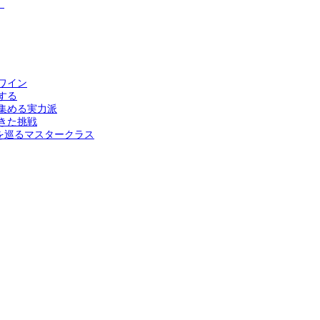
）
ワイン
する
集める実力派
きた挑戦
を巡るマスタークラス