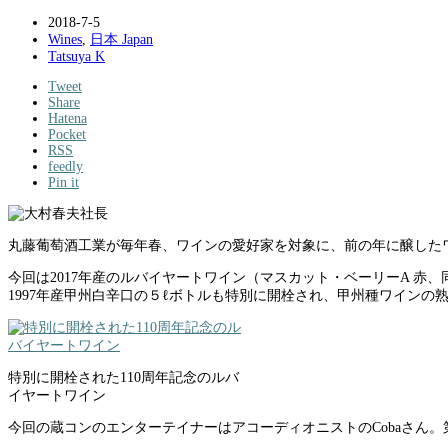
2018-7-5
Wines
,
日本 Japan
Tatsuya K
Tweet
Share
Hatena
Pocket
RSS
feedly
Pin it
丸藤葡萄酒工業が毎年春、ワインの愛好家を対象に、前の年に醸した
今回は2017年産のルバイヤートワイン（マスカット・ベーリーA 赤
1997年産甲州白辛口の５ℓボトルも特別に開栓され、甲州種ワイン
特別に開栓された110周年記念のルバ
イヤートワイン
今回の蔵コンのエンターテイナーはアコーディオニストのCobaさん