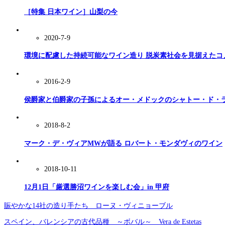
［特集 日本ワイン］山梨の今
2020-7-9
環境に配慮した持続可能なワイン造り 脱炭素社会を見据えたコ
2016-2-9
侯爵家と伯爵家の子孫によるオー・メドックのシャトー・ド・
2018-8-2
マーク・デ・ヴィアMWが語る ロバート・モンダヴィのワイン
2018-10-11
12月1日「厳選勝沼ワインを楽しむ会」in 甲府
賑やかな14社の造り手たち ローヌ・ヴィニョーブル
スペイン、バレンシアの古代品種 ～ボバル～ Vera de Estetas