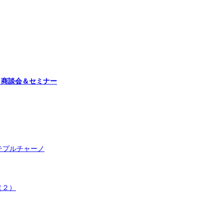
イン試飲・商談会＆セミナー
テプルチャーノ
（２）