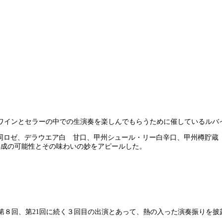
ワインとセラーの中での生演奏を楽しんでもらうために催しているルバイ
、同ロゼ、デラウエア白 甘口、甲州シュール・リー白辛口、甲州樽貯蔵 
の熟成の可能性とその味わいの妙をアピールした。
。第８回、第21回に続く３回目の出演とあって、熱の入った演奏振りを披