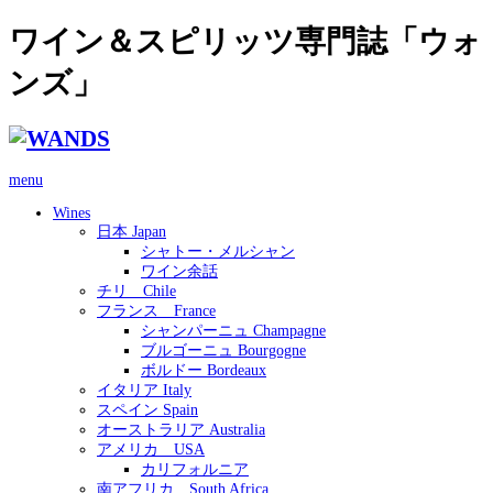
ワイン＆スピリッツ専門誌「ウォ
ンズ」
menu
Wines
日本 Japan
シャトー・メルシャン
ワイン余話
チリ Chile
フランス France
シャンパーニュ Champagne
ブルゴーニュ Bourgogne
ボルドー Bordeaux
イタリア Italy
スペイン Spain
オーストラリア Australia
アメリカ USA
カリフォルニア
南アフリカ South Africa