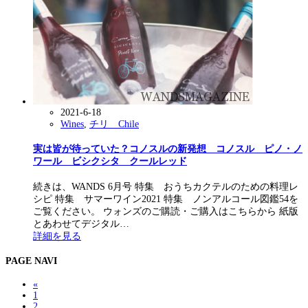
2021-6-18
Wines
,
チリ Chile
実は皆が待っていた？コノスルの新発想 コノスル ピノ・ノ
ワール ビシクシタ クールレッド
続きは、WANDS 6月号 特集 おうちカクテルのための料理レ
シピ 特集 サマーワイン2021 特集 ノンアルコール図鑑54を
ご覧ください。 ウォンズのご購読・ご購入はこちらから 紙版
とあわせてデジタル…
詳細を見る
PAGE NAVI
«
1
2