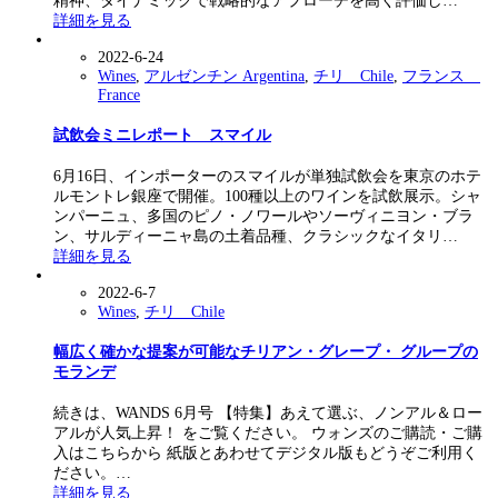
精神、ダイナミックで戦略的なアプローチを高く評価し…
詳細を見る
2022-6-24
Wines
,
アルゼンチン Argentina
,
チリ Chile
,
フランス
France
試飲会ミニレポート スマイル
6月16日、インポーターのスマイルが単独試飲会を東京のホテ
ルモントレ銀座で開催。100種以上のワインを試飲展示。シャ
ンパーニュ、多国のピノ・ノワールやソーヴィニヨン・ブラ
ン、サルディーニャ島の土着品種、クラシックなイタリ…
詳細を見る
2022-6-7
Wines
,
チリ Chile
幅広く確かな提案が可能なチリアン・グレープ・ グループの
モランデ
続きは、WANDS 6月号 【特集】あえて選ぶ、ノンアル＆ロー
アルが人気上昇！ をご覧ください。 ウォンズのご購読・ご購
入はこちらから 紙版とあわせてデジタル版もどうぞご利用く
ださい。…
詳細を見る