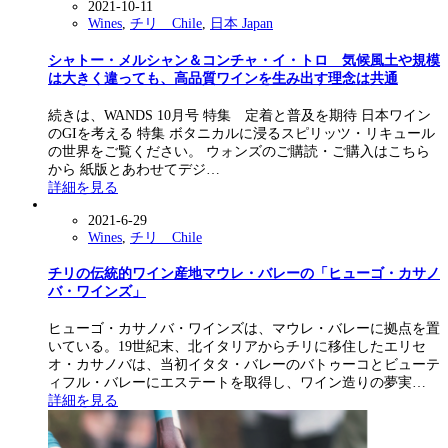
2021-10-11
Wines
,
チリ Chile
,
日本 Japan
シャトー・メルシャン＆コンチャ・イ・トロ 気候風土や規模
は大きく違っても、高品質ワインを生み出す理念は共通
続きは、WANDS 10月号 特集 定着と普及を期待 日本ワイン
のGIを考える 特集 ボタニカルに浸るスピリッツ・リキュール
の世界をご覧ください。 ウォンズのご購読・ご購入はこちら
から 紙版とあわせてデジ…
詳細を見る
2021-6-29
Wines
,
チリ Chile
チリの伝統的ワイン産地マウレ・バレーの「ヒューゴ・カサノ
バ・ワインズ」
ヒューゴ・カサノバ・ワインズは、マウレ・バレーに拠点を置
いている。19世紀末、北イタリアからチリに移住したエリセ
オ・カサノバは、当初イタタ・バレーのバトゥーコとビューテ
ィフル・バレーにエステートを取得し、ワイン造りの夢実…
詳細を見る