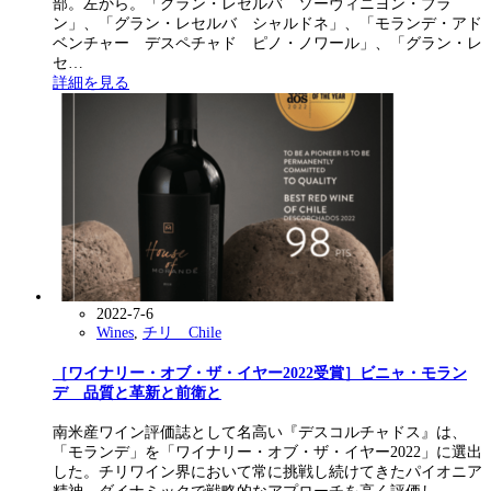
部。左から。「グラン・レセルバ ソーヴィニヨン・ブラ
ン」、「グラン・レセルバ シャルドネ」、「モランデ・アド
ベンチャー デスペチャド ピノ・ノワール」、「グラン・レ
セ…
詳細を見る
2022-7-6
Wines
,
チリ Chile
［ワイナリー・オブ・ザ・イヤー2022受賞］ビニャ・モラン
デ 品質と革新と前衛と
南米産ワイン評価誌として名高い『デスコルチャドス』は、
「モランデ」を「ワイナリー・オブ・ザ・イヤー2022」に選出
した。チリワイン界において常に挑戦し続けてきたパイオニア