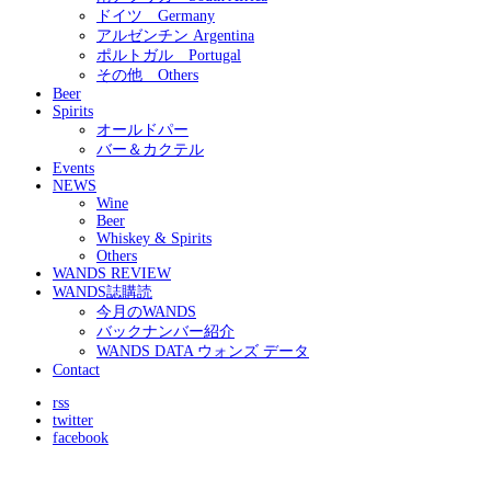
ドイツ Germany
アルゼンチン Argentina
ポルトガル Portugal
その他 Others
Beer
Spirits
オールドパー
バー＆カクテル
Events
NEWS
Wine
Beer
Whiskey & Spirits
Others
WANDS REVIEW
WANDS誌購読
今月のWANDS
バックナンバー紹介
WANDS DATA ウォンズ データ
Contact
rss
twitter
facebook