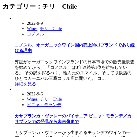
カテゴリー：チリ Chile
2022-9-9
Wines
,
チリ Chile
コノスル
コノスル、オーガニックワイン国内売上No.1ブランドであり続
ける理由
弊誌がオーガニックワインブランドの日本市場での販売量調査
を始めてから、 「コノスル」は3年連続第1位を維持してい
る。 その訳を探るべく、輸入元のスマイル、そして取扱店の
ひとつカーニバル三鷹コラル店に聞いた。 コ…
詳細を見る
2022-9-6
Wines
,
チリ Chile
ビニャ・モランデ
カサブランカ・ヴァレーのパイオニア ビニャ・モランデ／カ
サブランカの発見から未来像まで
カサブランカ・ヴァレーから生まれるモランデのワインの一