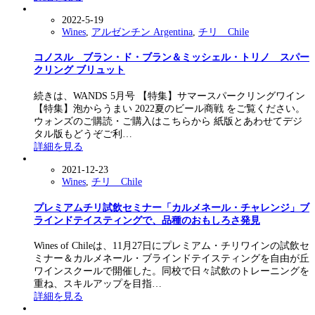
2022-5-19
Wines
,
アルゼンチン Argentina
,
チリ Chile
コノスル ブラン・ド・ブラン＆ミッシェル・トリノ スパー
クリング ブリュット
続きは、WANDS 5月号 【特集】サマースパークリングワイン
【特集】泡からうまい 2022夏のビール商戦 をご覧ください。
ウォンズのご購読・ご購入はこちらから 紙版とあわせてデジ
タル版もどうぞご利…
詳細を見る
2021-12-23
Wines
,
チリ Chile
プレミアムチリ試飲セミナー「カルメネール・チャレンジ」ブ
ラインドテイスティングで、品種のおもしろさ発見
Wines of Chileは、11月27日にプレミアム・チリワインの試飲セ
ミナー＆カルメネール・ブラインドテイスティングを自由が丘
ワインスクールで開催した。同校で日々試飲のトレーニングを
重ね、スキルアップを目指…
詳細を見る