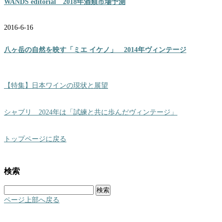
WANDS editorial 2018年酒類市場予測
2016-6-16
八ヶ岳の自然を映す「ミエ イケノ」 2014年ヴィンテージ
【特集】日本ワインの現状と展望
シャブリ 2024年は「試練と共に歩んだヴィンテージ」
トップページに戻る
検索
検
索:
ページ上部へ戻る