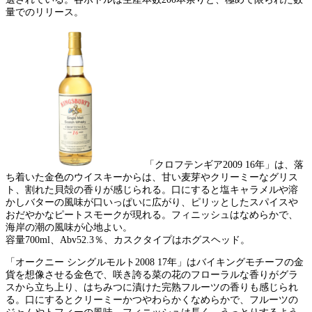
量でのリリース。
「クロフテンギア2009 16年」は、落
ち着いた金色のウイスキーからは、甘い麦芽やクリーミーなグリス
ト、割れた貝殻の香りが感じられる。口にすると塩キャラメルや溶
かしバターの風味が口いっぱいに広がり、ピリッとしたスパイスや
おだやかなピートスモークが現れる。フィニッシュはなめらかで、
海岸の潮の風味が心地よい。
容量700ml、Abv52.3％、カスクタイプはホグスヘッド。
「オークニー シングルモルト2008 17年」はバイキングモチーフの金
貨を想像させる金色で、咲き誇る菜の花のフローラルな香りがグラ
スから立ち上り、はちみつに漬けた完熟フルーツの香りも感じられ
る。口にするとクリーミーかつやわらかくなめらかで、フルーツの