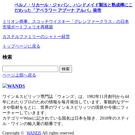
ペルノ・リカール・ジャパン、ハンドメイド製法と熟成樽にこ
だわった「アベラワー アブーナ アルバ」発売
ミリオン商事、スコッチウイスキー「グレンファークラス」の日本
市場ポートフォリオ再構築
カステルファミリーのシャトー経営
トップページに戻る
検索
検
索:
ページ上部へ戻る
ワイン＆スピリッツ専門誌「ウォンズ」は、1982年11月創刊から44
年にわたりプロのための情報を毎月発信しています。客観的なデー
タや取材をもとに、世界のワイン＆スピリッツの現状や今後にフィ
ーチャーしていきます。
カテゴリーWineに記されている国名は日本を除き、2018年のスティ
ル・ワインの輸入量の順番です。
Copyright ©
WANDS
All rights reserved.