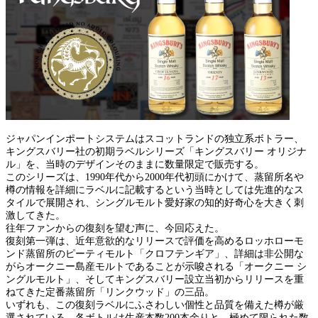
ジャパンインポートシステムはスコットランドの独立系ボトラー、
キングスバリー社の初期ラベルシリーズ「キングスバリー オリジナ
ル」を、当時のデザインそのままに数量限定で販売する。
このシリーズは、1990年代から2000年代初頭にかけて、蒸留所名や
樽の情報を詳細にラベルに記載するという当時としては先進的なス
タイルで展開され、シングルモルト愛好家の知的好奇心を大きく刺
激してきた。
往年ファンからの復刻を望む声に、今回応えた。
復刻第一弾は、近年意欲的なリリースで評価を高めるロッホローモ
ンド蒸留所のピーティモルト「クロフテンギア」、詳細は非公開な
がらオークニー島産モルトであることが示唆される「オークニー シ
ングルモルト」、そしてキングスバリー設立当初からリリースを重
ねてきた定番蒸留所「リンクウッド」の三品。
いずれも、この復刻ラベルにふさわしい個性と品質を備えた樽が厳
選されている。各ボトルは生産本数200本余りと、極めて限られた数