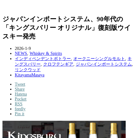
ジャパンインポートシステム、90年代の
「キングスバリー オリジナル」復刻版ウイ
スキー発売
2026-1-9
NEWS
,
Whiskey & Spirits
インディペンデントボトラー
,
オークニーシングルモルト
,
キ
ングスバリー
,
クロフテンギア
,
ジャパンインポートシステム
,
リンクウッド
KitayamaMasaya
Tweet
Share
Hatena
Pocket
RSS
feedly
Pin it