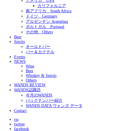
アメリカ USA
カリフォルニア
南アフリカ South Africa
ドイツ Germany
アルゼンチン Argentina
ポルトガル Portugal
その他 Others
Beer
Spirits
オールドパー
バー＆カクテル
Events
NEWS
Wine
Beer
Whiskey & Spirits
Others
WANDS REVIEW
WANDS誌購読
今月のWANDS
バックナンバー紹介
WANDS DATA ウォンズ データ
Contact
rss
twitter
facebook