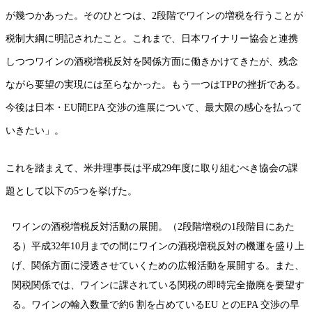
が幾つかあった。そのひとつは、2段階でワインの増税を行うことが
税制大綱に明記されたこと。これまで、日本ワイナリー協会と連携
しつつワインの酒税増税反対を関係方面に働きかけてきたが、残念
ながら要望の実現には至らなかった。もう一つはTPPの挫折である。
今後は日本・EU間EPA 交渉の進展について、最大限の感心を払って
いきたい」。
これを踏まえて、米井理事長は平成29年度に取り組むべき協会の課
題として以下の5つを挙げた。
ワインの酒税増税反対活動の展開。（2段階増税の1段階目にあた
る）平成32年10月までの間にワインの酒税増税反対の機運を盛り上
げ、関係方面に浸透させていくための広報活動を展開する。また、
関税関係では、ワインに課されている関税の即時完全撤廃を要望す
る。ワインの輸入数量で約6 割を占めているEU とのEPA 交渉の早