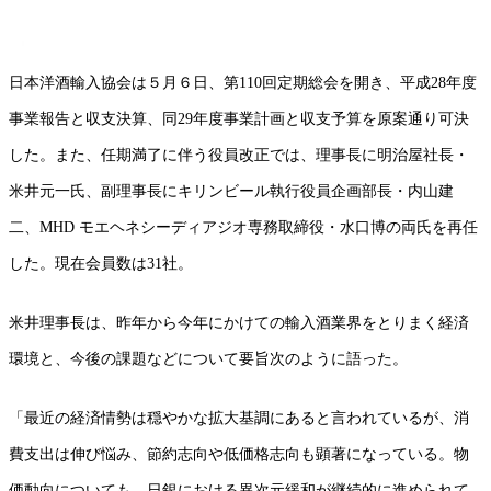
日本洋酒輸入協会は５月６日、第110回定期総会を開き、平成28年度
事業報告と収支決算、同29年度事業計画と収支予算を原案通り可決
した。また、任期満了に伴う役員改正では、理事長に明治屋社長・
米井元一氏、副理事長にキリンビール執行役員企画部長・内山建
二、MHD モエヘネシーディアジオ専務取締役・水口博の両氏を再任
した。現在会員数は31社。
米井理事長は、昨年から今年にかけての輸入酒業界をとりまく経済
環境と、今後の課題などについて要旨次のように語った。
「最近の経済情勢は穏やかな拡大基調にあると言われているが、消
費支出は伸び悩み、節約志向や低価格志向も顕著になっている。物
価動向についても、日銀における異次元緩和が継続的に進められて