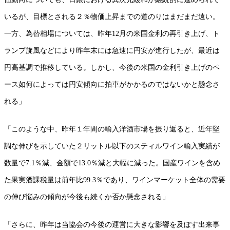
いるが、目標とされる２％物価上昇までの道のりはまだまだ遠い。
一方、為替相場については、昨年12月の米国金利の再引き上げ、ト
ランプ旋風などにより昨年末には急速に円安が進行したが、最近は
円高基調で推移している。しかし、今後の米国の金利引き上げのペ
ース如何によっては円安傾向に拍車がかかるのではないかと懸念さ
れる」
「このような中、昨年１年間の輸入洋酒市場を振り返ると、近年堅
調な伸びを示していた２リットル以下のスティルワイン輸入実績が
数量で7.1％減、金額で13.0％減と大幅に減った。国産ワインを含め
た果実酒課税量は前年比99.3％であり、ワインマーケット全体の需要
の伸び悩みの傾向が今後も続くか否か懸念される」
「さらに、昨年は当協会の今後の運営に大きな影響を及ぼす出来事