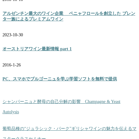
アルゼンチン最大のワイン企業 ペニャフロールを創立した プレン
タ一族によるプレミアムワイン
2023-10-30
オーストリアワイン最新情報 part 1
2016-1-26
PC、スマホでブルゴーニュを学ぶ学習ソフトを無料で提供
シャンパーニュと酵母の自己分解の影響 Champagne & Yeast
Autolysis
葡萄品種の“ジュラシック・パーク”ギリシャワインの魅力を伝えるマ
スタークラスセミナー