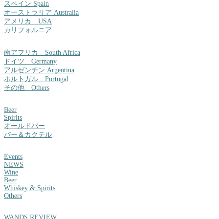
スペイン Spain
オーストラリア Australia
アメリカ USA
カリフォルニア
南アフリカ South Africa
ドイツ Germany
アルゼンチン Argentina
ポルトガル Portugal
その他 Others
Beer
Spirits
オールドパー
バー＆カクテル
Events
NEWS
Wine
Beer
Whiskey & Spirits
Others
WANDS REVIEW