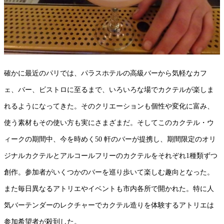
確かに最近のパリでは、パラスホテルの高級バーから気軽なカフ
ェ、バー、ビストロに至るまで、いろいろな場でカクテルが楽しま
れるようになってきた。そのクリエーションも個性や変化に富み、
使う素材もその使い方も実にさまざまだ。そしてこのカクテル・ウ
ィークの期間中、今を時めく50 軒のバーが提携し、期間限定のオリ
ジナルカクテルとアルコールフリーのカクテルをそれぞれ1種類ずつ
創作。参加者がいくつかのバーを巡り歩いて楽しむ趣向となった。
また毎日異なるアトリエやイベントも市内各所で開かれた。特に人
気バーテンダーのレクチャーでカクテル造りを体験するアトリエは
参加希望者が殺到した。