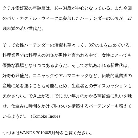
クテル愛好家の年齢層は、18～34歳が中心となっている。また今回
のパリ・カクテル・ウィークに参加したバーテンダーの65％が、27
歳未満の若い世代だ。
そして女性バーテンダーの活躍も華々しく、3分の１を占めている。
料理業界では料理人の94％が男性と言われる中で、女性にとっても
優勢な職場となりつつあるようだ。そして才気あふれる新世代は、
好奇心旺盛だ。コニャックやアルマニャックなど、伝統的蒸留酒の
産地に足を運ぶことも可能なため、生産者とのディスカッションも
欠かさない。でき上がるまでに長い年月のかかる蒸留酒に思いを馳
せ、仕込みに時間をかけて味わいを構築するバーテンダーも増えて
いるようだ。（Tomoko Inoue）
つづきはWANDS 2019年5月号をご覧ください。