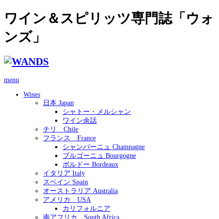
ワイン＆スピリッツ専門誌「ウォ
ンズ」
menu
Wines
日本 Japan
シャトー・メルシャン
ワイン余話
チリ Chile
フランス France
シャンパーニュ Champagne
ブルゴーニュ Bourgogne
ボルドー Bordeaux
イタリア Italy
スペイン Spain
オーストラリア Australia
アメリカ USA
カリフォルニア
南アフリカ South Africa