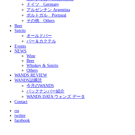
ドイツ Germany
アルゼンチン Argentina
ポルトガル Portugal
その他 Others
Beer
Spirits
オールドパー
バー＆カクテル
Events
NEWS
Wine
Beer
Whiskey & Spirits
Others
WANDS REVIEW
WANDS誌購読
今月のWANDS
バックナンバー紹介
WANDS DATA ウォンズ データ
Contact
rss
twitter
facebook