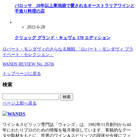
バロッサ 20年以上東池袋で愛されるオーストラリアワインと
手造り料理の店
2022-6-28
クリュッグ グランド・キュヴェ 170 エディション
ロバート・モンダヴィのさらなる挑戦 「ロバート・モンダヴィ プラ
イベート・セレクション」
WANDS REVIEW No. 267th
トップページに戻る
検索
検
索:
ページ上部へ戻る
ワイン＆スピリッツ専門誌「ウォンズ」は、1982年11月創刊から44
年にわたりプロのための情報を毎月発信しています。客観的なデー
タや取材をもとに、世界のワイン＆スピリッツの現状や今後にフィ