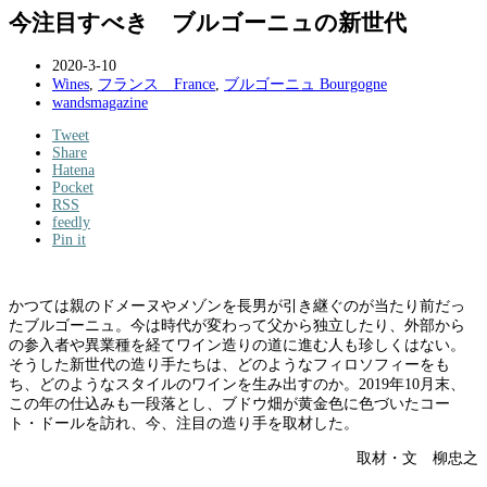
今注目すべき ブルゴーニュの新世代
2020-3-10
Wines
,
フランス France
,
ブルゴーニュ Bourgogne
wandsmagazine
Tweet
Share
Hatena
Pocket
RSS
feedly
Pin it
かつては親のドメーヌやメゾンを長男が引き継ぐのが当たり前だっ
たブルゴーニュ。今は時代が変わって父から独立したり、外部から
の参入者や異業種を経てワイン造りの道に進む人も珍しくはない。
そうした新世代の造り手たちは、どのようなフィロソフィーをも
ち、どのようなスタイルのワインを生み出すのか。2019年10月末、
この年の仕込みも一段落とし、ブドウ畑が黄金色に色づいたコー
ト・ドールを訪れ、今、注目の造り手を取材した。
取材・文 柳忠之