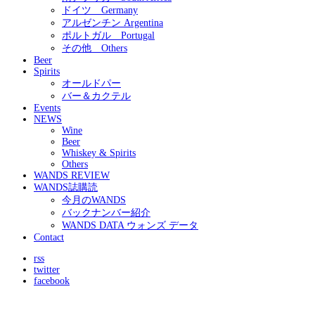
ドイツ Germany
アルゼンチン Argentina
ポルトガル Portugal
その他 Others
Beer
Spirits
オールドパー
バー＆カクテル
Events
NEWS
Wine
Beer
Whiskey & Spirits
Others
WANDS REVIEW
WANDS誌購読
今月のWANDS
バックナンバー紹介
WANDS DATA ウォンズ データ
Contact
rss
twitter
facebook