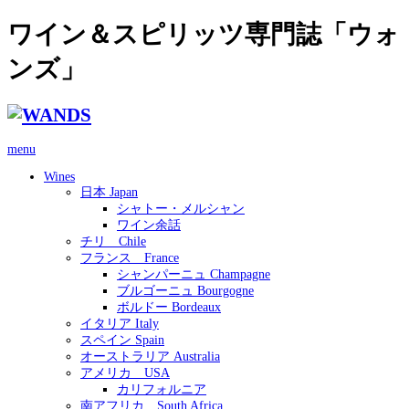
ワイン＆スピリッツ専門誌「ウォ
ンズ」
menu
Wines
日本 Japan
シャトー・メルシャン
ワイン余話
チリ Chile
フランス France
シャンパーニュ Champagne
ブルゴーニュ Bourgogne
ボルドー Bordeaux
イタリア Italy
スペイン Spain
オーストラリア Australia
アメリカ USA
カリフォルニア
南アフリカ South Africa