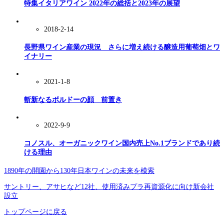
特集イタリアワイン 2022年の総括と2023年の展望
2018-2-14
長野県ワイン産業の現況 さらに増え続ける醸造用葡萄畑とワ
イナリー
2021-1-8
斬新なるボルドーの顔 前置き
2022-9-9
コノスル、オーガニックワイン国内売上No.1ブランドであり続
ける理由
1890年の開園から130年日本ワインの未来を模索
サントリー、アサヒなど12社、使用済みプラ再資源化に向け新会社
設立
トップページに戻る