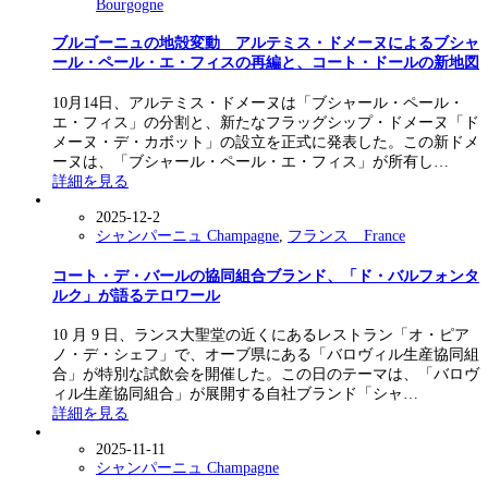
Bourgogne
ブルゴーニュの地殻変動 アルテミス・ドメーヌによるブシャ
ール・ペール・エ・フィスの再編と、コート・ドールの新地図
10月14日、アルテミス・ドメーヌは「ブシャール・ペール・
エ・フィス」の分割と、新たなフラッグシップ・ドメーヌ「ド
メーヌ・デ・カボット」の設立を正式に発表した。この新ドメ
ーヌは、「ブシャール・ペール・エ・フィス」が所有し…
詳細を見る
2025-12-2
シャンパーニュ Champagne
,
フランス France
コート・デ・バールの協同組合ブランド、「ド・バルフォンタ
ルク」が語るテロワール
10 月 9 日、ランス大聖堂の近くにあるレストラン「オ・ピア
ノ・デ・シェフ」で、オーブ県にある「バロヴィル生産協同組
合」が特別な試飲会を開催した。この日のテーマは、「バロヴ
ィル生産協同組合」が展開する自社ブランド「シャ…
詳細を見る
2025-11-11
シャンパーニュ Champagne