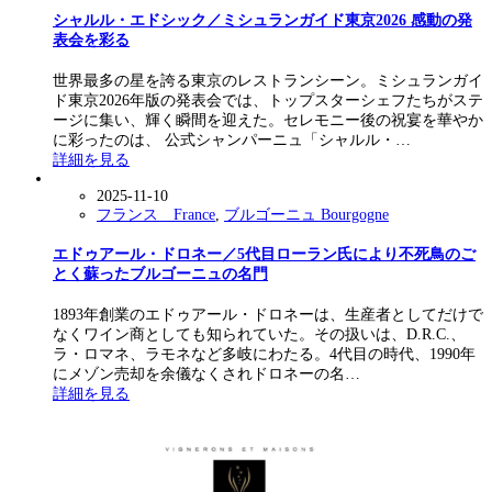
シャルル・エドシック／ミシュランガイド東京2026 感動の発
表会を彩る
世界最多の星を誇る東京のレストランシーン。ミシュランガイ
ド東京2026年版の発表会では、トップスターシェフたちがステ
ージに集い、輝く瞬間を迎えた。セレモニー後の祝宴を華やか
に彩ったのは、 公式シャンパーニュ「シャルル・…
詳細を見る
2025-11-10
フランス France
,
ブルゴーニュ Bourgogne
エドゥアール・ドロネー／5代目ローラン氏により不死鳥のご
とく蘇ったブルゴーニュの名門
1893年創業のエドゥアール・ドロネーは、生産者としてだけで
なくワイン商としても知られていた。その扱いは、D.R.C.、
ラ・ロマネ、ラモネなど多岐にわたる。4代目の時代、1990年
にメゾン売却を余儀なくされドロネーの名…
詳細を見る