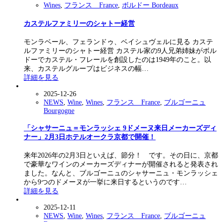
Wines
,
フランス France
,
ボルドー Bordeaux
カステルファミリーのシャトー経営
モンラベール、フェランドゥ、ベイシュヴェルに見る カステ
ルファミリーのシャトー経営 カステル家の9人兄弟姉妹がボル
ドーでカステル・フレールを創設したのは1949年のこと。以
来、カステルグループはビジネスの幅…
詳細を見る
2025-12-26
NEWS
,
Wine
,
Wines
,
フランス France
,
ブルゴーニュ
Bourgogne
「シャサーニュ＝モンラッシェ 9ドメーヌ来日メーカーズディ
ナー」2月3日ホテルオークラ京都で開催！
来年2026年の2月3日といえば、節分！ です。その日に、京都
で豪華なワインのメーカーズディナーが開催されると発表され
ました。なんと、ブルゴーニュのシャサーニュ・モンラッシェ
から9つのドメーヌが一挙に来日するというのです…
詳細を見る
2025-12-11
NEWS
,
Wine
,
Wines
,
フランス France
,
ブルゴーニュ