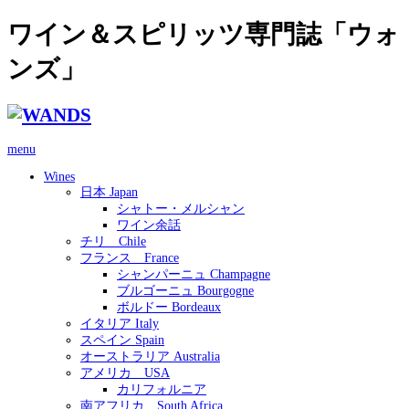
ワイン＆スピリッツ専門誌「ウォ
ンズ」
menu
Wines
日本 Japan
シャトー・メルシャン
ワイン余話
チリ Chile
フランス France
シャンパーニュ Champagne
ブルゴーニュ Bourgogne
ボルドー Bordeaux
イタリア Italy
スペイン Spain
オーストラリア Australia
アメリカ USA
カリフォルニア
南アフリカ South Africa