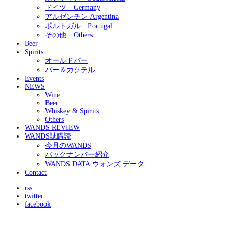
ドイツ Germany
アルゼンチン Argentina
ポルトガル Portugal
その他 Others
Beer
Spirits
オールドパー
バー＆カクテル
Events
NEWS
Wine
Beer
Whiskey & Spirits
Others
WANDS REVIEW
WANDS誌購読
今月のWANDS
バックナンバー紹介
WANDS DATA ウォンズ データ
Contact
rss
twitter
facebook