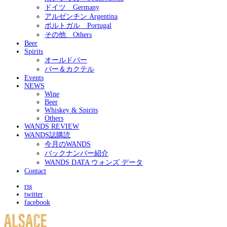
ドイツ Germany
アルゼンチン Argentina
ポルトガル Portugal
その他 Others
Beer
Spirits
オールドパー
バー＆カクテル
Events
NEWS
Wine
Beer
Whiskey & Spirits
Others
WANDS REVIEW
WANDS誌購読
今月のWANDS
バックナンバー紹介
WANDS DATA ウォンズ データ
Contact
rss
twitter
facebook