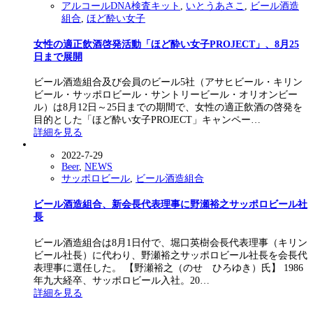
アルコールDNA検査キット
,
いとうあさこ
,
ビール酒造
組合
,
ほど酔い女子
女性の適正飲酒啓発活動「ほど酔い女子PROJECT」、8月25
日まで展開
ビール酒造組合及び会員のビール5社（アサヒビール・キリン
ビール・サッポロビール・サントリービール・オリオンビー
ル）は8月12日～25日までの期間で、女性の適正飲酒の啓発を
目的とした「ほど酔い女子PROJECT」キャンペー…
詳細を見る
2022-7-29
Beer
,
NEWS
サッポロビール
,
ビール酒造組合
ビール酒造組合、新会長代表理事に野瀬裕之サッポロビール社
長
ビール酒造組合は8月1日付で、堀口英樹会長代表理事（キリン
ビール社長）に代わり、野瀬裕之サッポロビール社長を会長代
表理事に選任した。 【野瀬裕之（のせ ひろゆき）氏】 1986
年九大経卒、サッポロビール入社。20…
詳細を見る