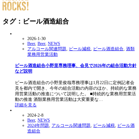
タグ：ビール酒造組合
2026-1-30
Beer
,
Beer
,
NEWS
アルコール関連問題
,
ビール減税
,
ビール酒造組合
,
酒類
業務用営業活動
ビール酒造組合小野里専務理事、会見で2026年の組合活動方針
など説明
ビール酒造組合の小野里俊哉専務理事は1月22日に定例記者会
見を都内で開き、今年の組合活動の内容のほか、持続的な業務
用営業活動の推進について説明した。 ■持続的な業務用営業活
動の推進 酒類業務用営業活動は大変重要な…
詳細を見る
2024-2-8
Beer
,
NEWS
2024年問題
,
アルコール関連問題
,
ビール減税
,
ビール酒
造組合