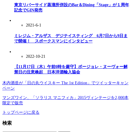
東京リバーサイド蒸溜所併設のBar＆Dining「Stage」が１周年
記念でGIN発売
2021-6-1
ミレジム・アルザス デジテイスティング 6月7日から9日ま
で開催！ スポークスマンにインタビュー
2022-10-21
【11月17日（木）午前0時を厳守】ボージョレ・ヌーヴォー解
禁日の注意喚起 日本洋酒輸入協会
木内酒造が「日の丸ウイスキー The 1st Edition」でツイッターキャン
ペーン
マンズワイン、「ソラリス マニフィカ」2015ヴィンテージを2,000本
限定で販売
トップページに戻る
検索