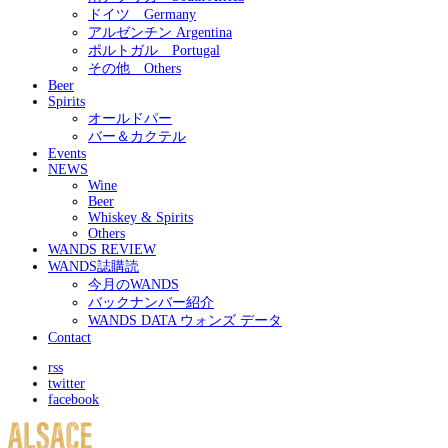
ドイツ Germany
アルゼンチン Argentina
ポルトガル Portugal
その他 Others
Beer
Spirits
オールドパー
バー＆カクテル
Events
NEWS
Wine
Beer
Whiskey & Spirits
Others
WANDS REVIEW
WANDS誌購読
今月のWANDS
バックナンバー紹介
WANDS DATA ウォンズ データ
Contact
rss
twitter
facebook