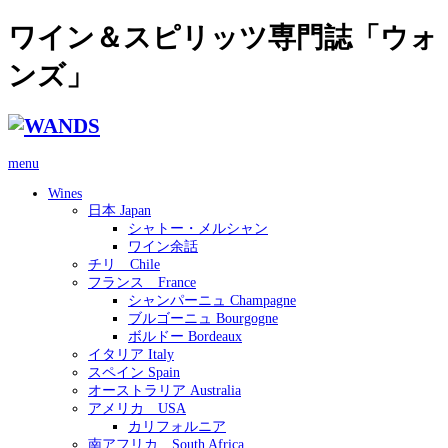
ワイン＆スピリッツ専門誌「ウォ
ンズ」
menu
Wines
日本 Japan
シャトー・メルシャン
ワイン余話
チリ Chile
フランス France
シャンパーニュ Champagne
ブルゴーニュ Bourgogne
ボルドー Bordeaux
イタリア Italy
スペイン Spain
オーストラリア Australia
アメリカ USA
カリフォルニア
南アフリカ South Africa