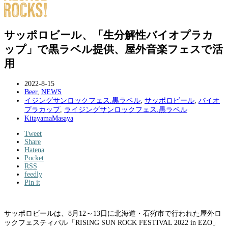
サッポロビール、「生分解性バイオプラカ
ップ」で黒ラベル提供、屋外音楽フェスで活
用
2022-8-15
Beer
,
NEWS
イジングサンロックフェス.黒ラベル
,
サッポロビール
,
バイオ
プラカップ
,
ライジングサンロックフェス.黒ラベル
KitayamaMasaya
Tweet
Share
Hatena
Pocket
RSS
feedly
Pin it
サッポロビールは、8月12～13日に北海道・石狩市で行われた屋外ロ
ックフェスティバル「RISING SUN ROCK FESTIVAL 2022 in EZO」