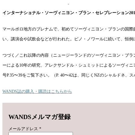
インターナショナル・ソーヴィニヨン・ブラン・セレブレーション201
マールボロ地方のブレナムで、初めてソーヴィニヨン・ブランの国際的
い、講演会や試飲会などが行われた。ピノ・ノワールに続いて、恒例になるの
つづく／これ以降の内容（ニュージーランドのソーヴィニヨン・ブラ
ーによる10年の研究、アレクサンドル・シュミットによるソーヴィニヨン
号P.35〜39をご覧下さい。（P. 40〜42は、同じくNZのシャル
WANDS誌の購入・購読はこちらから
WANDSメルマガ登録
メールアドレス
*