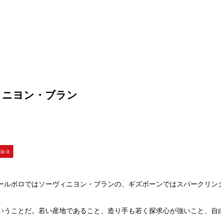
ヴィニヨン・ブラン
in it
ールボロではソーヴィニヨン・ブランの、ギズボーンではスパークリン
いうことだ。若い産地であること、造り手も若く探求心が強いこと、自