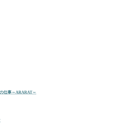
仕事～ARARAT～
ぐ