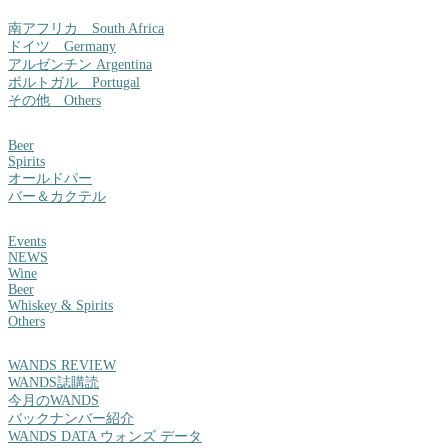
南アフリカ South Africa
ドイツ Germany
アルゼンチン Argentina
ポルトガル Portugal
その他 Others
Beer
Spirits
オールドパー
バー＆カクテル
Events
NEWS
Wine
Beer
Whiskey & Spirits
Others
WANDS REVIEW
WANDS誌購読
今月のWANDS
バックナンバー紹介
WANDS DATA ウォンズ データ