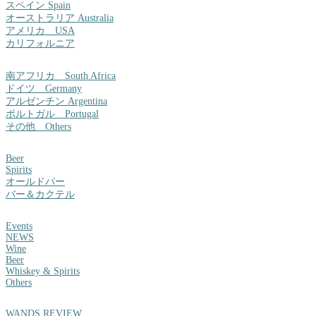
スペイン Spain
オーストラリア Australia
アメリカ USA
カリフォルニア
南アフリカ South Africa
ドイツ Germany
アルゼンチン Argentina
ポルトガル Portugal
その他 Others
Beer
Spirits
オールドパー
バー＆カクテル
Events
NEWS
Wine
Beer
Whiskey & Spirits
Others
WANDS REVIEW