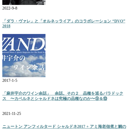
2022-9-8
「ダラ・ヴァレ」と「オルネッライア」のコラボレーション “DVO”
2018
2017-1-5
「麻井宇介のワイン余話」 余話。その２ 品種を巡るパラドック
ス 〜カベルネとシャルドネは究極の品種なのか〜⑨＆⑩
2021-11-25
ニュートン アンフィルタード シャルドネ2017 + アミ海老佃煮と鯛の