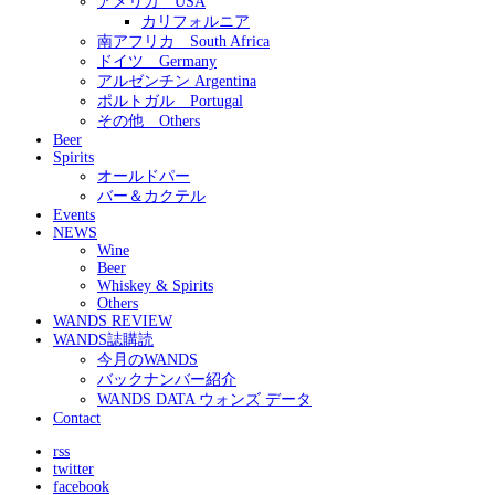
アメリカ USA
カリフォルニア
南アフリカ South Africa
ドイツ Germany
アルゼンチン Argentina
ポルトガル Portugal
その他 Others
Beer
Spirits
オールドパー
バー＆カクテル
Events
NEWS
Wine
Beer
Whiskey & Spirits
Others
WANDS REVIEW
WANDS誌購読
今月のWANDS
バックナンバー紹介
WANDS DATA ウォンズ データ
Contact
rss
twitter
facebook