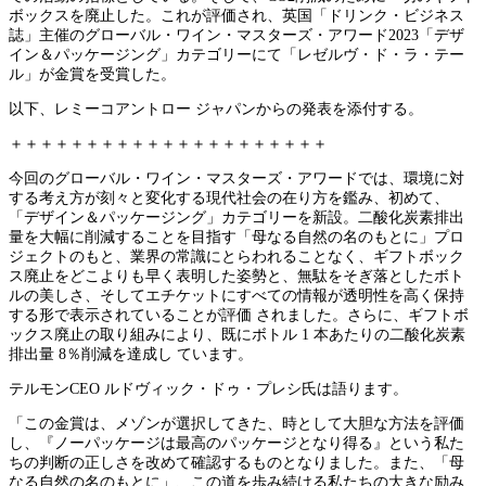
ボックスを廃止した。これが評価され、英国「ドリンク・ビジネス
誌」主催のグローバル・ワイン・マスターズ・アワード2023「デザ
イン＆パッケージング」カテゴリーにて「レゼルヴ・ド・ラ・テー
ル」が金賞を受賞した。
以下、レミーコアントロー ジャパンからの発表を添付する。
＋＋＋＋＋＋＋＋＋＋＋＋＋＋＋＋＋＋＋＋＋
今回のグローバル・ワイン・マスターズ・アワードでは、環境に対
する考え方が刻々と変化する現代社会の在り方を鑑み、初めて、
「デザイン＆パッケージング」カテゴリーを新設。二酸化炭素排出
量を大幅に削減することを目指す「母なる自然の名のもとに」プロ
ジェクトのもと、業界の常識にとらわれることなく、ギフトボック
ス廃止をどこよりも早く表明した姿勢と、無駄をそぎ落としたボト
ルの美しさ、そしてエチケットにすべての情報が透明性を高く保持
する形で表示されていることが評価 されました。さらに、ギフトボ
ックス廃止の取り組みにより、既にボトル 1 本あたりの二酸化炭素
排出量 8％削減を達成し ています。
テルモンCEO ルドヴィック・ドゥ・プレシ氏は語ります。
「この金賞は、メゾンが選択してきた、時として大胆な方法を評価
し、『ノーパッケージは最高のパッケージとなり得る』という私た
ちの判断の正しさを改めて確認するものとなりました。また、「母
なる自然の名のもとに」、この道を歩み続ける私たちの大きな励み