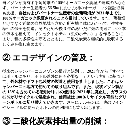
当メゾンが所有する葡萄畑の 100%オーガニック認証の達成のみなら
ず、パートナー生産者の 56.5ha におよぶ畑のオーガニック認証取得
も支援。
自社
お
よ
び
パ
ー
トナ
ー
生産者の
全葡萄畑
が
203
1
年
ま
で
に
10
0
％オ
ー
ガ
ニ
ッ
ク
認証
さ
れ
る
ことを
目指
し
てい
ま
す。
また、葡萄畑
だけでなく近隣の自然地域も含めた所有地全体にわたって、生物多
様性の保全を促進。そのため今後 3 年のあいだに畑の周辺に 2500 本
の低木を植えて「インセクトホテル（虫のホテル）」を作ることに
より、種の多様性を守るとともに、二酸化炭素を継続的に吸収する
しくみを推し進めます。
② エコデザインの普及：
従来のシャンパーニュメゾンの慣行と決別し、2021 年から「すべて
はボトルにあり、ボトル以外に何も必要なし」という方針 に基づい
て、
外装材やギフト包装材の製造と使用を禁止しました。これはシ
ャンパーニュ地方で初めての取り組みです。また、現状メゾン製品
の 15％を占めている透明ボトルの使用を 2021 年に廃止し、ガラスの
85％がリサイクルで製造され、使用後は 100％リサイクル可能なグリ
ーンボトルに切り替えていきます。
さらにテルモンは、他のワイン
やシー ドルに使ったボトルの再利用にも乗り出します。
③ 二酸化炭素排出量の削減：