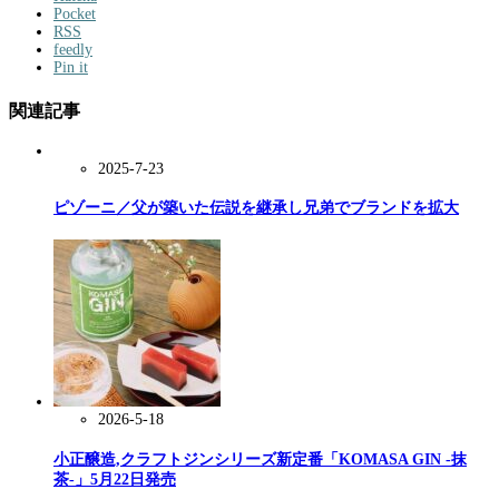
Pocket
RSS
feedly
Pin it
関連記事
2025-7-23
ピゾーニ／父が築いた伝説を継承し兄弟でブランドを拡大
2026-5-18
小正醸造,クラフトジンシリーズ新定番「KOMASA GIN -抹
茶-」5月22日発売