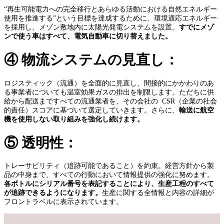
“再生可能電力への完全移行とあらゆる活動における自然エネルギー
使用を推進する”という目標を達成するために、環境適応エネルギー
を採用し、メゾン敷地内に太陽光発電システムを設置。
す
で
に
メ
ゾ
ン
で
使
う
車
は
す
べ
て
、
電気自動車
に
切り替えました。
④ 物流システムの見直し：
ロジスティック（流通）を全面的に見直し、間接的にかかわりのあ
る事業者についても温室効果ガスの排出を制限します。ただちに供
給から配送まですべての流通業者を、その会社の CSR（企業の社会
的責任）スコアに基づいて選定していきます。さらに、
輸送
に
航空
機
を
使用
し
ない
取
り
組みを強化し続けます。
⑤ 透明性：
トレーサビリティ（追跡可能であること）を約束。経営方針から製
品の中身まで、すべての行動において情報提供の強化に努めます。
各
ボ
トル
に
シリ
ア
ル
番号を表記することにより、生産工程のすべて
が追跡できるようになります。
生産に関する全情報と内容の詳細が
フロントラベルに表示されています。