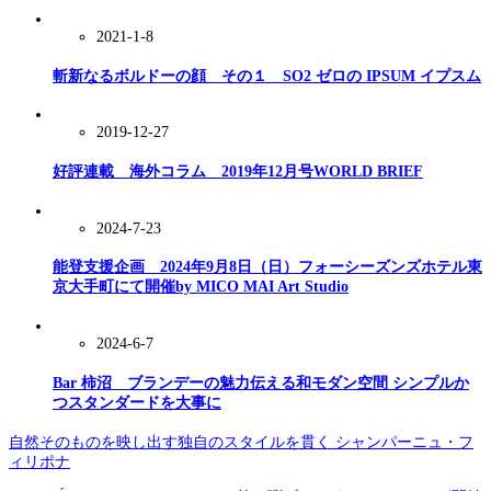
2021-1-8
斬新なるボルドーの顔 その１ SO2 ゼロの IPSUM イプスム
2019-12-27
好評連載 海外コラム 2019年12月号WORLD BRIEF
2024-7-23
能登⽀援企画 2024年9⽉8⽇（⽇）フォーシーズンズホテル東
京⼤⼿町にて開催by MICO MAI Art Studio
2024-6-7
Bar 柿沼 ブランデーの魅力伝える和モダン空間 シンプルか
つスタンダードを大事に
自然そのものを映し出す独自のスタイルを貫く シャンパーニュ・フ
ィリポナ