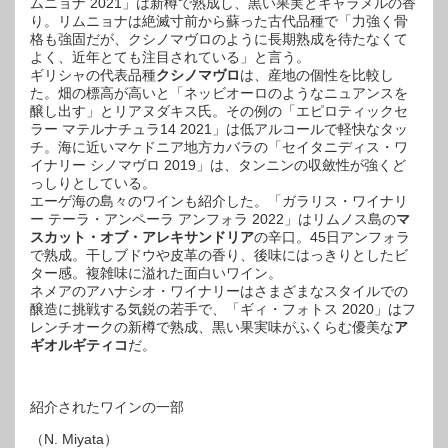
ムニョナ 2021」は新樽で熟成し、黒い果実とキャラメルの香
り。リムニョナは絶滅寸前から蘇った古代品種で「力強く骨
格も強固だが、クシノマヴロのように長期熟成を待たなくて
よく、近年とても注目されている」と言う。
ギリシャの代表品種
クシノマヴロ
は、産地の個性を比較し
た。畑の標高が高いと「ネッビオーロのようなニュアンスを
醸し出す」とリアヌダキス氏。その例の「エピロティックセ
ラー マテルナチュラ14 2021」は低アルコールで軽快なタッ
チ。海に近いマケドニア地方カバラの「セイタニディス・ワ
イナリー シノマヴロ 2019」は、タンニンの収斂性が強くど
っしりとしている。
エーゲ海の島々のワインも紹介した。「ガラリス・ワイナリ
ー テーラ・アンペーラ アンフォラ 2022」はリムノス島の
マ
スカット・オブ・アレキサンドリア
の辛口。45日アンフォラ
で熟成。干しブドウや皮革の香り、後味にはっきりとしたビ
ター感。複雑味に溢れた面白いワイン。
ネメアのアハナシオ・ワイナリーはさまざまなスタイルでの
醸造に挑戦する気鋭の若手で、「ギィ・フォトス 2020」はフ
レンチオークの新樽で熟成、黒い果実味がふくらむ優美な
ア
ギオルギティコ
だ。
紹介されたワインの一部
（N. Miyata）