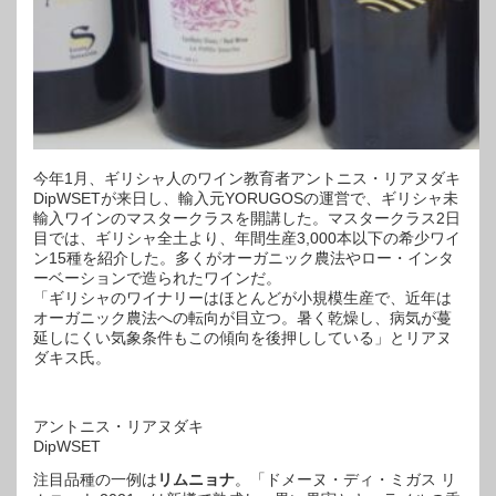
今年1月、ギリシャ人のワイン教育者アントニス・リアヌダキ
DipWSETが来日し、輸入元YORUGOSの運営で、ギリシャ未
輸入ワインのマスタークラスを開講した。マスタークラス2日
目では、ギリシャ全土より、年間生産3,000本以下の希少ワイ
ン15種を紹介した。多くがオーガニック農法やロー・インタ
ーベーションで造られたワインだ。
「ギリシャのワイナリーはほとんどが小規模生産で、近年は
オーガニック農法への転向が目立つ。暑く乾燥し、病気が蔓
延しにくい気象条件もこの傾向を後押ししている」とリアヌ
ダキス氏。
アントニス・リアヌダキ
DipWSET
注目品種の一例は
リムニョナ
。「ドメーヌ・ディ・ミガス リ