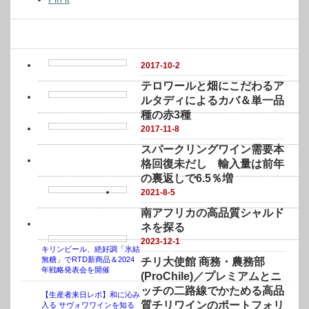
関連記事
2017-10-2
テロワールと畑にこだわるア
ルタディによるカバ＆単一品
種の赤3種
2017-11-8
スパークリングワイン需要本
格回復未だし 輸入量は前年
の裏返しで6.5％増
2021-8-5
南アフリカの高品質シャルド
ネを探る
2023-12-1
キリンビール、絶好調「氷結
無糖」でRTD新商品＆2024
チリ大使館 商務・農務部
年戦略発表会を開催
(ProChile)／プレミアムとニ
ッチの二路線でかためる高品
【生産者来日レポ】和に沁み
質チリワインのポートフォリ
入る サヴォワワインを知る