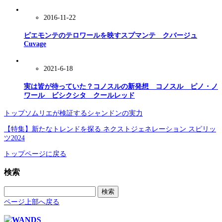
2016-11-22
ピエモンテのテロワールを映すスプマンテ クバージュ
Cuvage
2021-6-18
実は皆が待っていた？コノスルの新発想 コノスル ピノ・ノ
ワール ビシクシタ クールレッド
トップソムリエが検証するシャンドンの実力
【特集】新たなトレンドを探る ネクストジェネレーション スピリッ
ツ2024
トップページに戻る
検索
検
索:
ページ上部へ戻る