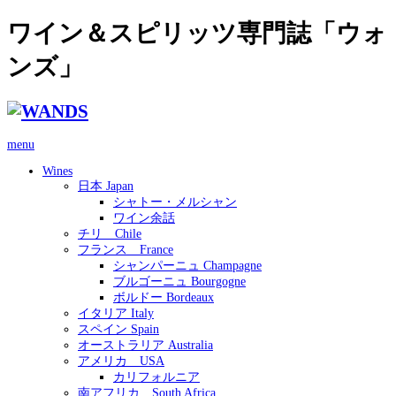
ワイン＆スピリッツ専門誌「ウォ
ンズ」
menu
Wines
日本 Japan
シャトー・メルシャン
ワイン余話
チリ Chile
フランス France
シャンパーニュ Champagne
ブルゴーニュ Bourgogne
ボルドー Bordeaux
イタリア Italy
スペイン Spain
オーストラリア Australia
アメリカ USA
カリフォルニア
南アフリカ South Africa