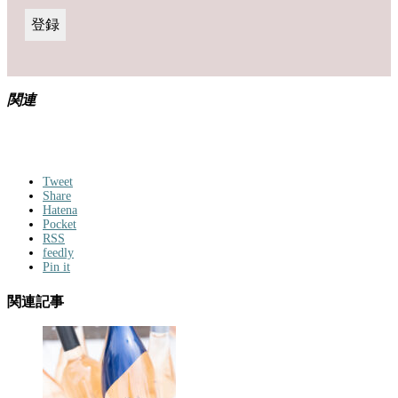
関連
Tweet
Share
Hatena
Pocket
RSS
feedly
Pin it
関連記事