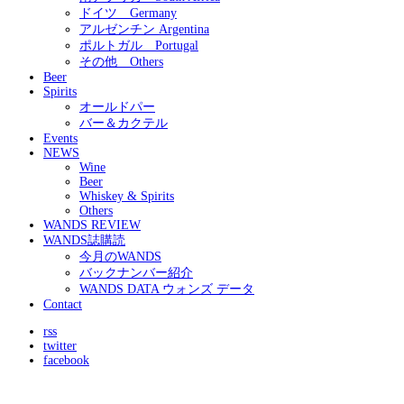
ドイツ Germany
アルゼンチン Argentina
ポルトガル Portugal
その他 Others
Beer
Spirits
オールドパー
バー＆カクテル
Events
NEWS
Wine
Beer
Whiskey & Spirits
Others
WANDS REVIEW
WANDS誌購読
今月のWANDS
バックナンバー紹介
WANDS DATA ウォンズ データ
Contact
rss
twitter
facebook