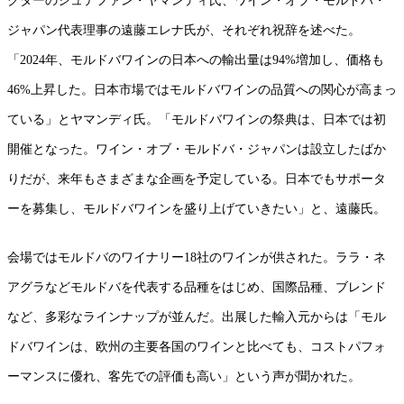
クターのシュテファン・ヤマンディ氏、ワイン・オブ・モルドバ・
ジャパン代表理事の遠藤エレナ氏が、それぞれ祝辞を述べた。
「2024年、モルドバワインの日本への輸出量は94%増加し、価格も
46%上昇した。日本市場ではモルドバワインの品質への関心が高まっ
ている」とヤマンディ氏。「モルドバワインの祭典は、日本では初
開催となった。ワイン・オブ・モルドバ・ジャパンは設立したばか
りだが、来年もさまざまな企画を予定している。日本でもサポータ
ーを募集し、モルドバワインを盛り上げていきたい」と、遠藤氏。
会場ではモルドバのワイナリー18社のワインが供された。ララ・ネ
アグラなどモルドバを代表する品種をはじめ、国際品種、ブレンド
など、多彩なラインナップが並んだ。出展した輸入元からは「モル
ドバワインは、欧州の主要各国のワインと比べても、コストパフォ
ーマンスに優れ、客先での評価も高い」という声が聞かれた。