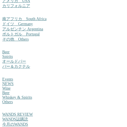
アメリカ USA
カリフォルニア
南アフリカ South Africa
ドイツ Germany
アルゼンチン Argentina
ポルトガル Portugal
その他 Others
Beer
Spirits
オールドパー
バー＆カクテル
Events
NEWS
Wine
Beer
Whiskey & Spirits
Others
WANDS REVIEW
WANDS誌購読
今月のWANDS