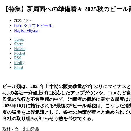
【特集】新局面への準備着々 2025秋のビール
2025-10-7
Beer
,
クラフトビール
Nagisa Miyata
Tweet
Share
Hatena
Pocket
RSS
feedly
Pin it
ビール類は、2025年上半期の販売数量が4年ぶりにマイナス
4月の各社一斉値上げに反応したアップダウンや、コメなど
景気の先行き不透明感の中で、消費者の価格に関する感度は
2026年10月に施行される“最後の”ビール減税は、こうした
夏の猛暑を上昇気流として、各社の施策が着々と進められて
各社の取り組みがいっそう熱を帯びてくる。
取材・文 北山雅哉