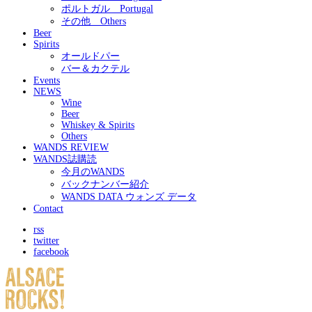
ポルトガル Portugal
その他 Others
Beer
Spirits
オールドパー
バー＆カクテル
Events
NEWS
Wine
Beer
Whiskey & Spirits
Others
WANDS REVIEW
WANDS誌購読
今月のWANDS
バックナンバー紹介
WANDS DATA ウォンズ データ
Contact
rss
twitter
facebook