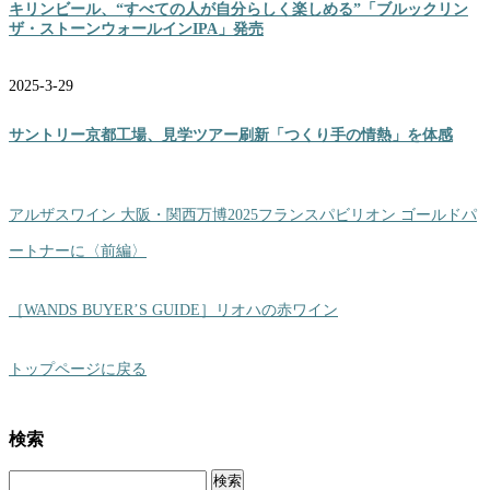
キリンビール、“すべての人が自分らしく楽しめる”「ブルックリン
ザ・ストーンウォールインIPA」発売
2025-3-29
サントリー京都工場、見学ツアー刷新「つくり手の情熱」を体感
アルザスワイン 大阪・関西万博2025フランスパビリオン ゴールドパ
ートナーに〈前編〉
［WANDS BUYER’S GUIDE］リオハの赤ワイン
トップページに戻る
検索
検