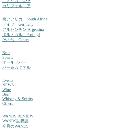
アメリカ USA
カリフォルニア
南アフリカ South Africa
ドイツ Germany
アルゼンチン Argentina
ポルトガル Portugal
その他 Others
Beer
Spirits
オールドパー
バー＆カクテル
Events
NEWS
Wine
Beer
Whiskey & Spirits
Others
WANDS REVIEW
WANDS誌購読
今月のWANDS