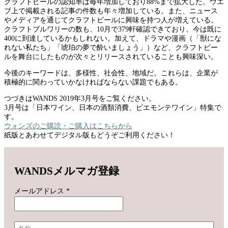
クラフトビールの認知率は毎年増加しており88%まで拡大した。ウエ
ブ上で掲載される記事の件数も年々増加している。また、ニュース
やメディアを通じてクラフトビールに興味を持つ人が増えている。
クラフトブルワリーの数も、10月で379軒確認できており、今は既に
400に到達しているかもしれない。加えて、ドラマや漫画（「獣にな
れない私たち」「琥珀の夢で酔いましょう」）など、クラフトビー
ルを舞台にしたものが次々とリリースされていることも興味深い。
今後のキーワードは、多様性、社会性、地域だ。これらは、企業が
積極的に関わっていかなければならない課題でもある。
つづきはWANDS 2019年3月号をご覧ください。
3月号は「日本ワイン、日本の酒類消費、ピエモンテワイン」特集で
す。
ウォンズのご購読・ご購入はこちらから
紙版とあわせてデジタル版もどうぞご利用ください！
WANDSメルマガ登録
メールアドレス
*