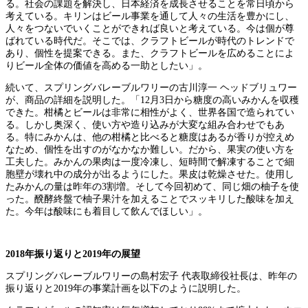
る。社会の課題を解決し、日本経済を成長させることを常日頃から
考えている。キリンはビール事業を通して人々の生活を豊かにし、
人々をつないでいくことができれば良いと考えている。今は個が尊
ばれている時代だ。そこでは、クラフトビールが時代のトレンドで
あり、個性を提案できる。また、クラフトビールを広めることによ
りビール全体の価値を高める一助としたい」。
続いて、スプリングバレーブルワリーの古川淳一 ヘッドブリュワー
が、商品の詳細を説明した。「12月3日から糖度の高いみかんを収穫
できた。柑橘とビールは非常に相性がよく、世界各国で造られてい
る。しかし奥深く、使い方や造り込みが大変な組み合わせでもあ
る。特にみかんは、他の柑橘と比べると糖度はあるが香りが控えめ
なため、個性を出すのがなかなか難しい。だから、果実の使い方を
工夫した。みかんの果肉は一度冷凍し、短時間で解凍することで細
胞壁が壊れ中の成分が出るようにした。果皮は乾燥させた。使用し
たみかんの量は昨年の3割増。そして今回初めて、同じ畑の柚子を使
った。醗酵終盤で柚子果汁を加えることでスッキリした酸味を加え
た。今年は酸味にも着目して飲んでほしい」。
2018年振り返りと2019年の展望
スプリングバレーブルワリーの島村宏子 代表取締役社長は、昨年の
振り返りと2019年の事業計画を以下のように説明した。