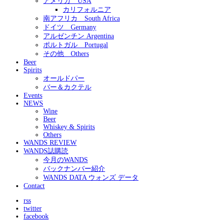
アメリカ USA
カリフォルニア
南アフリカ South Africa
ドイツ Germany
アルゼンチン Argentina
ポルトガル Portugal
その他 Others
Beer
Spirits
オールドパー
バー＆カクテル
Events
NEWS
Wine
Beer
Whiskey & Spirits
Others
WANDS REVIEW
WANDS誌購読
今月のWANDS
バックナンバー紹介
WANDS DATA ウォンズ データ
Contact
rss
twitter
facebook