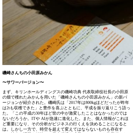
磯崎さんちの小田原みかん
〜サワーバージョン〜
まず、キリンホールディングスの磯崎功典 代表取締役社長の小田原
の畑で穫れたみかんを用いた「磯崎さんちの小田原みかん」の新バ
ージョンが紹介された。磯崎氏は「2017年は800kgほどだったが昨年
は2tも収穫できた」と豊作を喜ぶとともに、平成を振り返りこう語っ
た。「この平成の30年ほど世の中が激変したことはなかったのでは
ないだろうか。ITや AIが急速に進化した。また、個人情報がこれほ
ど重要になり、その分析がビジネスの行くえを決めることになると
は。しかし一方で、時空を超えて変えてはならないものも存在す