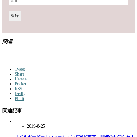
関連
Tweet
Share
Hatena
Pocket
RSS
feedly
Pin it
関連記事
2019-8-25