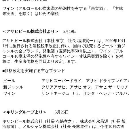
ワイン（アルコール
10
度未満の発泡性を有する「果実酒」、「甘味
果実酒」を除く）は
10
円の増税
＜アサヒビール株式会社より＞
5月19日
アサヒビール株式会社（本社 東京、社長 塩澤賢一）は、2020年10月
1日に施行される酒税税率改正に伴い、国内で販売するビール・新ジ
ャンルの全ブランド、発泡酒（麦芽比率50％以上）、ワイン（アル
コール10度未満の発泡性を有するワイン・甘味果実酒を除く）を対
象に、生産者価格を同日より改定します。
■価格改定を実施する主なブランド
ビール
アサヒスーパードライ、アサヒ ドライプレミア
新ジャンル
クリアアサヒ、アサヒ オフ、アサヒ ザ・リッチ
ワイン
サントネージュ リラ、サンタ・ヘレナ・アルパ
＜キリングループより＞
5月26日
キリンビール株式会社（社長 布施孝之）、株式会社永昌源（社長 飯
沼順司）、メルシャン株式会社（社長 長林道生）は、今年10月の酒