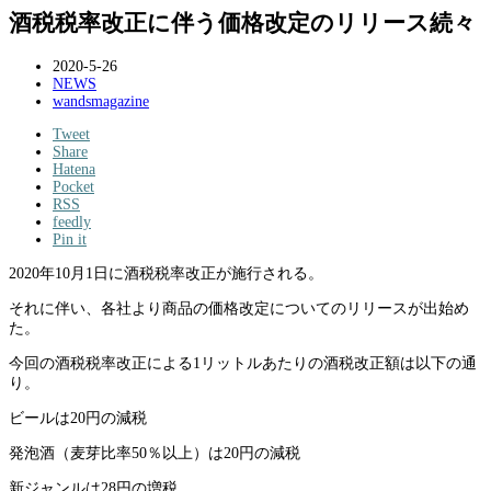
酒税税率改正に伴う価格改定のリリース続々
2020-5-26
NEWS
wandsmagazine
Tweet
Share
Hatena
Pocket
RSS
feedly
Pin it
2020年10月1日に酒税税率改正が施行される。
それに伴い、各社より商品の価格改定についてのリリースが出始め
た。
今回の酒税税率改正による
1
リットルあたりの酒税改正額は以下の通
り。
ビールは
20
円の減税
発泡酒（麦芽比率
50
％以上）は
20
円の減税
新ジャンルは
28
円の増税