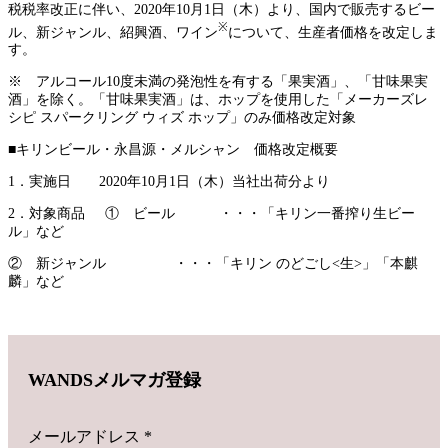
税税率改正に伴い、2020年10月1日（木）より、国内で販売するビー
※
ル、新ジャンル、紹興酒、ワイン
について、生産者価格を改定しま
す。
※ アルコール10度未満の発泡性を有する「果実酒」、「甘味果実
酒」を除く。「甘味果実酒」は、ホップを使用した「メーカーズレ
シピ スパークリング ウィズ ホップ」のみ価格改定対象
■キリンビール・永昌源・メルシャン 価格改定概要
1．実施日 2020年10月1日（木）当社出荷分より
2．対象商品 ① ビール ・・・「キリン一番搾り生ビー
ル」など
② 新ジャンル ・・・「キリン のどごし<生>」「本麒
麟」など
WANDSメルマガ登録
メールアドレス
*