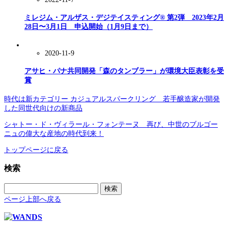
ミレジム・アルザス・デジテイスティング® 第2弾 2023年2月
28日〜3月1日 申込開始（1月9日まで）
2020-11-9
アサヒ・パナ共同開発「森のタンブラー」が環境大臣表彰を受
賞
時代は新カテゴリー カジュアルスパークリング 若手醸造家が開発
した同世代向けの新商品
シャトー・ド・ヴィラール・フォンテーヌ 再び、中世のブルゴー
ニュの偉大な産地の時代到来！
トップページに戻る
検索
検
索:
ページ上部へ戻る