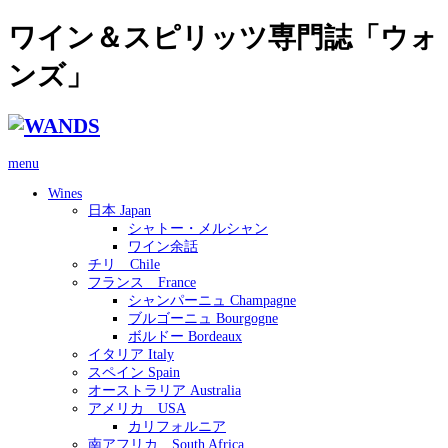
ワイン＆スピリッツ専門誌「ウォ
ンズ」
menu
Wines
日本 Japan
シャトー・メルシャン
ワイン余話
チリ Chile
フランス France
シャンパーニュ Champagne
ブルゴーニュ Bourgogne
ボルドー Bordeaux
イタリア Italy
スペイン Spain
オーストラリア Australia
アメリカ USA
カリフォルニア
南アフリカ South Africa