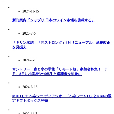
2024-11-15
新刊案内『シャブリ 日本のワイン市場を俯瞰する』
2020-7-6
「キリン氷結」「同ストロング」8月リニューアル、酒税改正
を見据え
2021-7-1
サントリー 森と水の学校「リモート校」参加者募集！ 7
月、8月に小学校3〜6年生と保護者を対象に
2024-6-13
MHDモエ ヘネシー ディアジオ、「ヘネシーX.O」とNBAの限
定ギフトボックス発売
2022-11-7