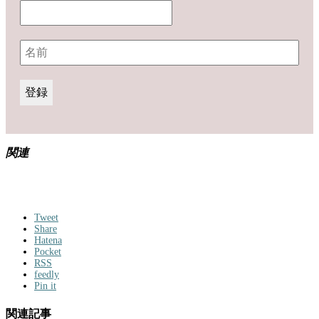
関連
Tweet
Share
Hatena
Pocket
RSS
feedly
Pin it
関連記事