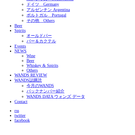
ドイツ Germany
アルゼンチン Argentina
ポルトガル Portugal
その他 Others
Beer
Spirits
オールドパー
バー＆カクテル
Events
NEWS
Wine
Beer
Whiskey & Spirits
Others
WANDS REVIEW
WANDS誌購読
今月のWANDS
バックナンバー紹介
WANDS DATA ウォンズ データ
Contact
rss
twitter
facebook