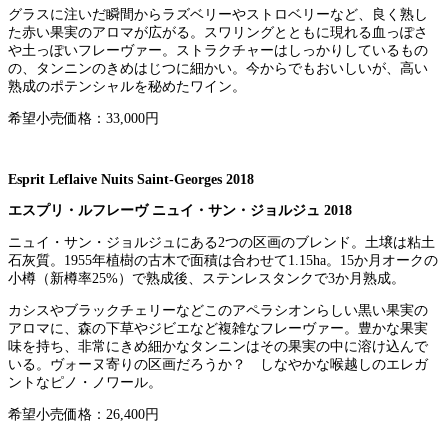
グラスに注いだ瞬間からラズベリーやストロベリーなど、良く熟し
た赤い果実のアロマが広がる。スワリングとともに現れる血っぽさ
や土っぽいフレーヴァー。ストラクチャーはしっかりしているもの
の、タンニンのきめはじつに細かい。今からでもおいしいが、高い
熟成のポテンシャルを秘めたワイン。
希望小売価格：33,000円
Esprit Leflaive Nuits Saint-Georges 2018
エスプリ・ルフレーヴ ニュイ・サン・ジョルジュ 2018
ニュイ・サン・ジョルジュにある2つの区画のブレンド。土壌は粘土
石灰質。1955年植樹の古木で面積は合わせて1.15ha。15か月オークの
小樽（新樽率25%）で熟成後、ステンレスタンクで3か月熟成。
カシスやブラックチェリーなどこのアペラシオンらしい黒い果実の
アロマに、森の下草やジビエなど複雑なフレーヴァー。豊かな果実
味を持ち、非常にきめ細かなタンニンはその果実の中に溶け込んで
いる。ヴォーヌ寄りの区画だろうか？ しなやかな喉越しのエレガ
ントなピノ・ノワール。
希望小売価格：26,400円