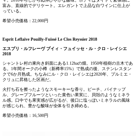
マ。2018年らしからぬ伸びやかな酸味。ボディはタイトで緊張感に
富み、直線的でデリケート。エレガントで上品な白ワインに仕上が
っている。
希望小売価格：22,000円
Esprit Leflaive Pouilly-Fuissé Le Clos Reyssier 2018
エスプリ・ルフレーヴ プイィ・フュイッセ・ル・クロ・レイシエ
2018
シャントレ村の東向き斜面にある1.12haの畑。1950年植樹の古木であ
る。1年間オークの小樽（新樽率15%）で熟成の後、ステンレスタン
クで6か月熟成。ちなみにル・クロ・レイシエは2020年、プルミエ・
クリュに昇格した区画だ。
火打ち石を擦ったようなスモーキーな香り。ピーチ、パイナップ
ル、グレープフルーツといった黄色い果実に、貝殻のようなミネラ
ル感。口中でも果実感が広がるが、後口に塩っぽいミネラルの風味
が感じられ、豊かな酸味が全体を引き締める。
希望小売価格：16,500円