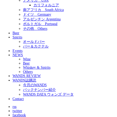
アメリカ USA
カリフォルニア
南アフリカ South Africa
ドイツ Germany
アルゼンチン Argentina
ポルトガル Portugal
その他 Others
Beer
Spirits
オールドパー
バー＆カクテル
Events
NEWS
Wine
Beer
Whiskey & Spirits
Others
WANDS REVIEW
WANDS誌購読
今月のWANDS
バックナンバー紹介
WANDS DATA ウォンズ データ
Contact
rss
twitter
facebook