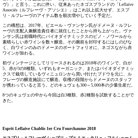
ヴ）」と言う。これに伴い、従来あったネゴスブランドの「Leflaive
Associés（ルフレーヴ・アソシエ）」はこれ以上拡大せず、エスプ
リ・ルフレーヴのアイテム数を順次増やしていく予定だ。
この構想は、2017年、ピエール・ヴァンサン氏がドメーヌ・ルフレ
ーヴの支配人兼醸造責任者に就任したことから持ち上がった。ヴァ
ンサン氏は前職時代にバイオダイナミックスのピノ・ノワールから
素晴らしい赤ワインを数々醸造。その腕前を封印するにはしのびな
く、白ワインのみのドメーヌのポートフォリオに、ネゴスながら赤
ワインが加わる。
初ヴィンテージとしてリリースされるのは2018年のワインで、白が
5、赤が3の8種類。いずれもオーガニック、またはバイオダイナミッ
クスで栽培しているヴィニュロンから買い付けたブドウを元に、ル
フレーヴの醸造施設にて醸造。収穫の段階からドメーヌのスタッフ
が携わっていると言う。どのキュヴェも300～5,000本の少量生産だ。
8つのキュヴェの中から今回は白3種類、赤2種類を試飲することがで
きた。
Esprit Leflaive Chablis 1er Cru Fourchaume 2018