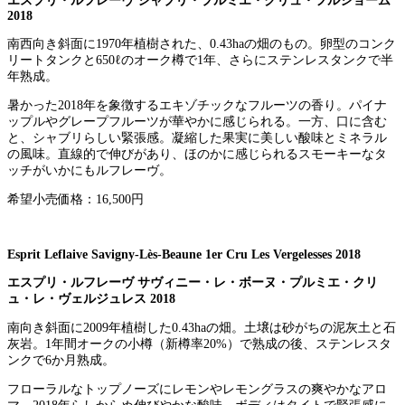
エスプリ・ルフレーヴ シャブリ・プルミエ・クリュ・フルショーム
2018
南西向き斜面に1970年植樹された、0.43haの畑のもの。卵型のコンク
リートタンクと650ℓのオーク樽で1年、さらにステンレスタンクで半
年熟成。
暑かった2018年を象徴するエキゾチックなフルーツの香り。パイナ
ップルやグレープフルーツが華やかに感じられる。一方、口に含む
と、シャブリらしい緊張感。凝縮した果実に美しい酸味とミネラル
の風味。直線的で伸びがあり、ほのかに感じられるスモーキーなタ
ッチがいかにもルフレーヴ。
希望小売価格：16,500円
Esprit Leflaive Savigny-Lès-Beaune 1er Cru Les Vergelesses 2018
エスプリ・ルフレーヴ サヴィニー・レ・ボーヌ・プルミエ・クリ
ュ・レ・ヴェルジュレス 2018
南向き斜面に2009年植樹した0.43haの畑。土壌は砂がちの泥灰土と石
灰岩。1年間オークの小樽（新樽率20%）で熟成の後、ステンレスタ
ンクで6か月熟成。
フローラルなトップノーズにレモンやレモングラスの爽やかなアロ