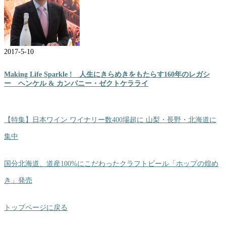
2017-5-10
Making Life Sparkle ! 人生にきらめきをもたらす160年のレガシ
ー ヘンケル & カンパニー・ゼクトケラライ
【特集】日本ワイン ワイナリー数400場超に 山梨・長野・北海道に
集中
国分北海道、道産100%にこだわったクラフトビール「ホップの煌め
き」発売
トップページに戻る