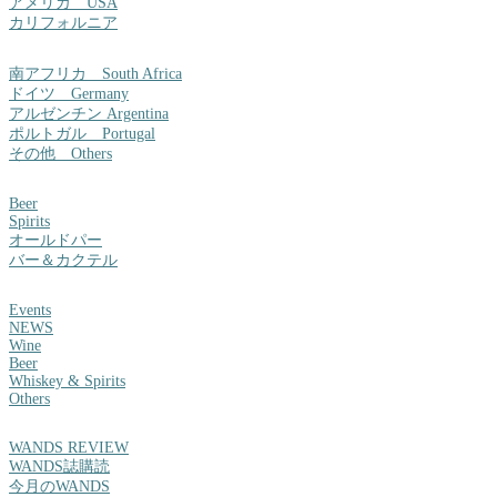
アメリカ USA
カリフォルニア
南アフリカ South Africa
ドイツ Germany
アルゼンチン Argentina
ポルトガル Portugal
その他 Others
Beer
Spirits
オールドパー
バー＆カクテル
Events
NEWS
Wine
Beer
Whiskey & Spirits
Others
WANDS REVIEW
WANDS誌購読
今月のWANDS