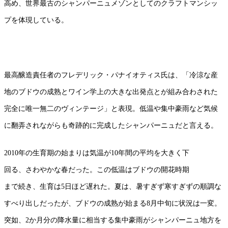
高め、世界最古のシャンパーニュメゾンとしてのクラフトマンシッ
プを体現している。
最高醸造責任者のフレデリック・パナイオティス氏は、「冷涼な産
地のブドウの成熟とワイン学上の大きな出発点とが組み合わされた
完全に唯一無二のヴィンテージ」と表現。低温や集中豪雨など気候
に翻弄されながらも奇跡的に完成したシャンパーニュだと言える。
2010年の生育期の始まりは気温が10年間の平均を大きく下
回る、さわやかな春だった。この低温はブドウの開花時期
まで続き、生育は5日ほど遅れた。夏は、暑すぎず寒すぎずの順調な
すべり出しだったが、ブドウの成熟が始まる8月中旬に状況は一変。
突如、2か月分の降水量に相当する集中豪雨がシャンパーニュ地方を