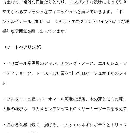
も重なり、複雑な口当たりとなり、エレガントな渋味によって引き
立てられるフレッシュなフィニッシュへと続いていきます。「ド
ン・ルイナール 2010」は、シャルドネのグランドワインのような誘
惑的な雰囲気を醸し出しています。
〈フードペアリング〉
・ペリゴール産黒豚のフィレ、ナツメグ・メース、エルサレム・ア
ーティチョーク、トーストした栗を削ったロバージュオイルのフィ
レ
・ブルターニュ産ブルーオマール海老の燻製、木の芽とモミの棘、
大根の花びら、ワカメとレモンゼストのクリーミーソースを添えて
・異なる食感（焼く、揚げる、つぶす）のネギにポテトとトリュフ