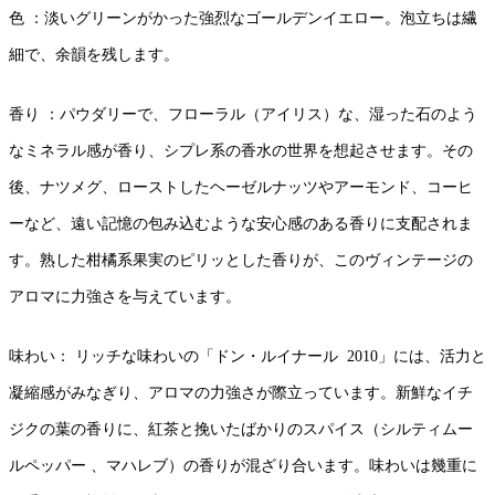
色 ：淡いグリーンがかった強烈なゴールデンイエロー。泡立ちは繊
細で、余韻を残します。
香り ：パウダリーで、フローラル（アイリス）な、湿った石のよう
なミネラル感が香り、シプレ系の香水の世界を想起させます。その
後、ナツメグ、ローストしたヘーゼルナッツやアーモンド、コーヒ
ーなど、遠い記憶の包み込むような安心感のある香りに支配されま
す。熟した柑橘系果実のピリッとした香りが、このヴィンテージの
アロマに力強さを与えています。
味わい： リッチな味わいの「ドン・ルイナール 2010」には、活力と
凝縮感がみなぎり、アロマの力強さが際立っています。新鮮なイチ
ジクの葉の香りに、紅茶と挽いたばかりのスパイス（シルティムー
ルペッパー 、マハレブ）の香りが混ざり合います。味わいは幾重に