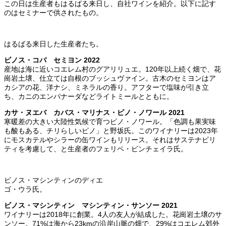
この日は生産者もはるばる来日し、自社ワインを紹介。以下に記す
のはセミナーで供されたもの。
はるばる来日した生産者たち。
ビノス・コバ セミヨン 2022
産地は海に近いコエレム村のグアリリュエ。120年以上続く畑で、花
崗岩土壌、仕立ては自根のブッシュヴァイン。古木のセミヨンはア
カシアの花、洋ナシ、ミネラルの香り。アフターで塩味が引き立
ち、カニのエンパナーダなどライトミールとともに。
カサ・ヌエバ カバス・マリナス・ピノ・ノワール 2021
寒暖差の大きい大陸性気候で育つピノ・ノワール。「色調も果実味
も酸もある、チリらしいピノ」と野坂氏。このワイナリーは2023年
にモスカテルやシラーの缶ワインもリリース。それはサステナビリ
ティを考慮して、と生産者のフェリペ・ビンチェイラ氏。
ビノス・マシンティンのディエ
ゴ・ウラ氏。
ビノス・マシンティン マシンティン・サンソー 2021
ワイナリーは2018年に創業。4人の友人が結成した。花崗岩土壌のサ
ンソー。71%は海から23kmの沿岸山脈の畑で、29%はコエレム郊外