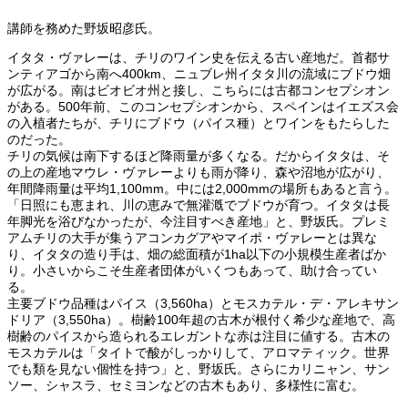
講師を務めた野坂昭彦氏。
イタタ・ヴァレーは、チリのワイン史を伝える古い産地だ。首都サ
ンティアゴから南へ400km、ニュブレ州イタタ川の流域にブドウ畑
が広がる。南はビオビオ州と接し、こちらには古都コンセプシオン
がある。500年前、このコンセプシオンから、スペインはイエズス会
の入植者たちが、チリにブドウ（パイス種）とワインをもたらした
のだった。
チリの気候は南下するほど降雨量が多くなる。だからイタタは、そ
の上の産地マウレ・ヴァレーよりも雨が降り、森や沼地が広がり、
年間降雨量は平均1,100mm。中には2,000mmの場所もあると言う。
「日照にも恵まれ、川の恵みで無灌漑でブドウが育つ。イタタは長
年脚光を浴びなかったが、今注目すべき産地」と、野坂氏。プレミ
アムチリの大手が集うアコンカグアやマイポ・ヴァレーとは異な
り、イタタの造り手は、畑の総面積が1ha以下の小規模生産者ばか
り。小さいからこそ生産者団体がいくつもあって、助け合ってい
る。
主要ブドウ品種はパイス（3,560ha）とモスカテル・デ・アレキサン
ドリア（3,550ha）。樹齢100年超の古木が根付く希少な産地で、高
樹齢のパイスから造られるエレガントな赤は注目に値する。古木の
モスカテルは「タイトで酸がしっかりして、アロマティック。世界
でも類を見ない個性を持つ」と、野坂氏。さらにカリニャン、サン
ソー、シャスラ、セミヨンなどの古木もあり、多様性に富む。