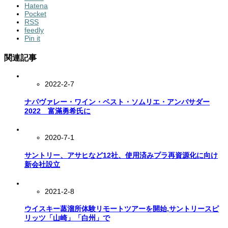
Hatena
Pocket
RSS
feedly
Pin it
関連記事
2022-2-7
ナパヴァレー・ワイン・ベスト・ソムリエ・アンバサダー
2022 富滿勇希氏に
2020-7-1
サントリー、アサヒなど12社、使用済みプラ再資源化に向け
新会社設立
2021-2-8
ウイスキー蒸溜所体験リモートツアーを開始,サントリースピ
リッツ「山崎」「白州」で