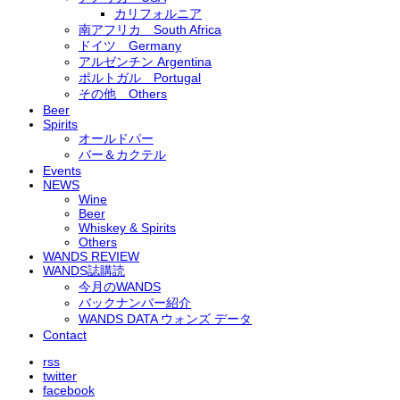
カリフォルニア
南アフリカ South Africa
ドイツ Germany
アルゼンチン Argentina
ポルトガル Portugal
その他 Others
Beer
Spirits
オールドパー
バー＆カクテル
Events
NEWS
Wine
Beer
Whiskey & Spirits
Others
WANDS REVIEW
WANDS誌購読
今月のWANDS
バックナンバー紹介
WANDS DATA ウォンズ データ
Contact
rss
twitter
facebook