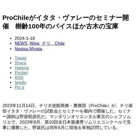
ProChileがイタタ・ヴァレーのセミナー開
催 樹齢100年のパイスほか古木の宝庫
2024-1-18
NEWS
,
Wine
,
チリ Chile
Nagisa Miyata
Tweet
Share
Hatena
Pocket
RSS
feedly
Pin it
2023年11月14日、チリ大使館商務・農務部（ProChile）が、チリ南
部イタタ・ヴァレーの試飲会とセミナーを都内で開催した。セミナ
ー講師は野坂昭彦氏だ。マンダリンオリエンタル東京のシェフソム
リエで、2023年8月、第10回全日本最優秀ソムリエコンクールで見
事に優勝した。野坂氏は同年6月に現地を単独訪問している。