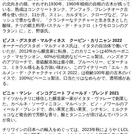
の北向きの畑。それぞれ1930年、1960年植樹の自根の古木が残って
いる。熟成はコンクリートタンク、アンフォラ、フレンチオーク古
樽を使い分け、11か月。スミレ、カルダモン、クローヴなど、フレ
ッシュで豊かな香り。「クランチーなテクチャーと生き生きとした
酸味。チリの郷土料理パステル・デ・チョクロ（トウモロコシのグ
ラタン）に」と、野坂氏。
ビノス・グスタボ・マルティネス クーピン・カリニャン 2022
オーナーのグスタボ・マルティネス氏は、イタタの自治体で働いて
いたが、2012年から醸造家に転身。このカリニャンは40%カーボニ
ック・マセラシオン、60%が伝統的なピペーニョ製法。ハンズオフ
のアプローチで、亜硫酸添加は最小限。ブルーベリー、ビターチョ
コ、ミネラル感もある力強い味わい。このワイナリーの「エル・カ
ルメン・デ・クチャクチャ パイス 2022」は樹齢100年超の古木のパ
イスで、100%ピペーニョ製法。口当たりはなめらかで、透明感があ
る。
ビニャ・マンレ インコグニート フィールド・ブレンド 2021
ドイツからチリに移住した醸造家一家がイタタ・ヴァレーで創業し
た。カベルネ・ソーヴィニヨン、マルベック、ピノ・ノワールのフ
ィールド・ブレンドで、赤い果実と黒い果実、シナモン、ミルクチ
ョコなど複合的で芳醇な香り。酸とタンニンが溶け込んでバランス
が良い。
チリワインの日本への輸入をめぐっては、2023年秋にようやくLCL