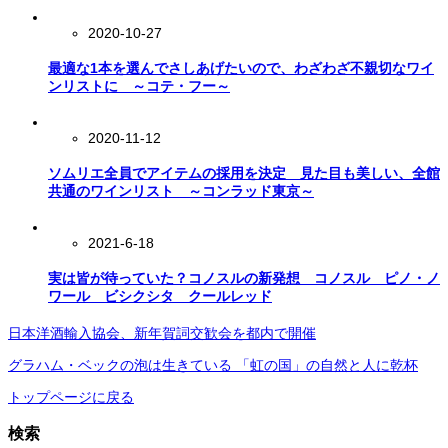
2020-10-27
最適な1本を選んでさしあげたいので、わざわざ不親切なワイ
ンリストに ～コテ・フー～
2020-11-12
ソムリエ全員でアイテムの採用を決定 見た目も美しい、全館
共通のワインリスト ～コンラッド東京～
2021-6-18
実は皆が待っていた？コノスルの新発想 コノスル ピノ・ノ
ワール ビシクシタ クールレッド
日本洋酒輸入協会、新年賀詞交歓会を都内で開催
グラハム・ベックの泡は生きている 「虹の国」の自然と人に乾杯
トップページに戻る
検索