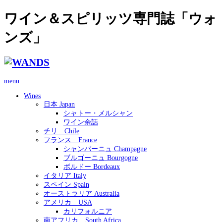
ワイン＆スピリッツ専門誌「ウォ
ンズ」
menu
Wines
日本 Japan
シャトー・メルシャン
ワイン余話
チリ Chile
フランス France
シャンパーニュ Champagne
ブルゴーニュ Bourgogne
ボルドー Bordeaux
イタリア Italy
スペイン Spain
オーストラリア Australia
アメリカ USA
カリフォルニア
南アフリカ South Africa