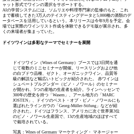
ャット形式でワインの選択をサポートする。
AIの学習システムには、ソムリエや料理専門家の監修のもと、これ
まで蓄積してきた3万人のテイスティングデータと5,000種の酒類のデ
ータベースを活用しているという。本リリースは今年9月を予定。会
場では実際のワインリスト作成を体験できるデモ版が展示され、多
くの来場者が集まっていた。
ドイツワインは多彩なテーマでセミナーを展開
ドイツワイン（Wines of Germany）ブースでは3日間を通
じて複数のミニセミナーが開催。リースリングおよび他
の白ブドウ品種、ゼクト、オーガニックワイン、品質等
級の解説など幅広いトピックが紹介された。 赤ワインは
シュペートブルグンダー（ピノ・ノワール）のセミナー
が開かれ、5つの産地の生産者を紹介。ラインヘッセンで
300年の歴史を持つ「Wasem」、アール地方の「MARC
JOSTEN」、ドイツのベスト・オブ・ピノ・ノワールにも
選ばれたラインガウの「Georg-Müller-Stifung」などが紹
介された。ドイツはフランス、アメリカに次ぐ世界第3位
のピノ・ノワール生産国で、13の生産地域のほぼすべて
で栽培されている。
写真：Wines of Germany マーケティング・ マネージャー