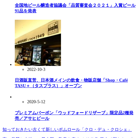
全国地ビール醸造者協議会「品質審査会２０２１」入賞ビール
91品を発表
2022-10-3
日酒販直営、日本酒メインの飲食・物販店舗「Shop・Café
TASU＋（タスプラス）」オープン
2020-5-12
プレミアムバーボン「ウッドフォードリザーブ」限定品2種発
売／アサヒビール
知っておきたい古くて新しいポムロール「クロ・デュ・クロシェ」