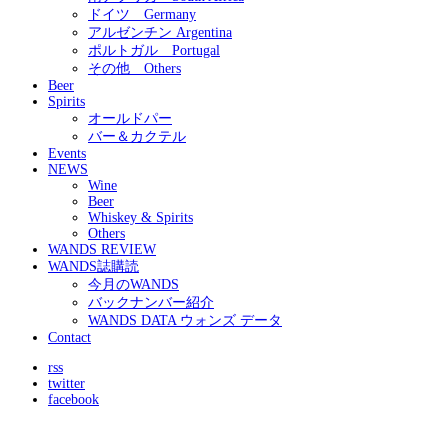
ドイツ Germany
アルゼンチン Argentina
ポルトガル Portugal
その他 Others
Beer
Spirits
オールドパー
バー＆カクテル
Events
NEWS
Wine
Beer
Whiskey & Spirits
Others
WANDS REVIEW
WANDS誌購読
今月のWANDS
バックナンバー紹介
WANDS DATA ウォンズ データ
Contact
rss
twitter
facebook