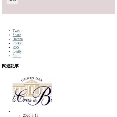
Tweet
Share
Hatena
Pocket
RSS
feedly
Pin it
関連記事
2020-3-15