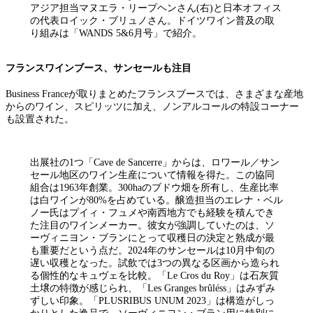
アジア担当マヌエラ・リープヘンさん(右)と日本オフィス
の代表ロイック・ブリュノさん。ドイツワイン普及の取
り組みは「WANDS 5&6月号」で紹介。
フランスワインブース、サンセールも注目
Business Franceが取りまとめたフランスブースでは、さまざまな産地
からのワイン、スピリッツに加え、ノンアルコールの特設コーナー
も設置された。
出展社の1つ「Cave de Sancerre」からは、ロワール／サン
セール地区のワイン生産について情報を得た。この協同
組合は1963年創業。300haのブドウ畑を所有し、生産比率
は白ワインが80%を占めている。醸造担当のエレナ・ベル
ノー氏はプイィ・フュメや南西地方でも経験を積んでき
た注目のワインメーカー。彼女が強調していたのは、ソ
ーヴィニヨン・ブランにとって収穫日の決定と熟成が最
も重要だという点だ。2024年のサンセールは10月中旬の
遅い収穫となった。試飲では3つの異なる区画から造られ
る個性的なキュヴェを比較。「Le Cros du Roy」は石灰質
土壌の特徴が感じられ、「Les Granges brûléss」はみずみ
ずしい印象。「PLUSRIBUS UNUM 2023」は構造がしっ