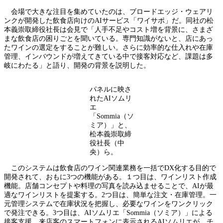
会場で大きな注目を集めていたのは、ブロードエッジ・ウェアリ
ンクが開発した飲食店向けのAIサービス「ワイサポ」だ。同社の松
本義崇取締役社長は会見で「人手不足やコスト増を背景に、さまざ
まな飲食店の困りごとを聞いている。専門知識がないと、店にあっ
たワインの選定をすることが難しい。さらに効率的な仕入れや在庫
管理、インバウンドが増えてきている中で接客対応など、課題は多
岐にわたる」と語り、開発の背景を説明した。
パネルに映さ
れたAIソムリ
エ
「Sommia（ソ
ミア）」と、
松本義崇取締
役社長（中
央）ら。
このシステムは飲食店のワイン関連業務を一括でDX化する目的で
開発されて、おもに3つの機能がある。１つ目は、ワインリスト作成
機能。店舗コンセプトや料理の写真を読み込ませることで、AIが最
適なワインリストを提案する。2つ目は、簡単な注文・在庫管理。一
元管理システムで在庫状況を把握し、必要なワインをワンクリック
で発注できる。3つ目は、AIソムリエ「Sommia（ソミア）」による
接客支援。来店客のスマートフォンに表示されるAIソムリエが、チ