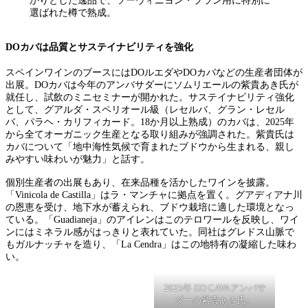
かりとした逸品で、ソーヴィニヨン・ブラン用に特別に
選ばれた樽で熟成。
DOカバは品質とサステイナビリティを強化
スペインワインのブースにはDOルエダやDOカバなどの生産者団体が
出展。DOカバは今年のアンバサダーにソムリエールの紫貴あき氏が
就任し、試飲のミニセミナーが開かれた。サステイナビリティ強化
として、グアルダ・スペリオール級（レセルバ、グラン・レセル
バ、パラヘ・カリフィカード。18か月以上熟成）のカバは、2025年
から全てオーガニック生産となる取り組みが強調された。紫貴氏は
カバについて「地中海性気候で育まれたブドウから生まれる、親し
みやすい味わいが魅力」と話す。
個別生産者の出展もあり、在来品種を活かしたワインを披露。
「Vinicola de Castilla」はラ・マンチャに拠点を置く。グアディアナ川
の恩恵を受け、地下水が蓄えられ、ブドウ栽培に適した環境となっ
ている。「Guadianeja」のアイレンはこのテロワールを反映し、ワイ
ンにはミネラル感がはっきりと表れていた。同社はグレドス山脈で
もガルナッチャを造り、「La Cendra」はこの地特有の凝縮した味わ
い。
2025年 DO CAVAアンバサ
ダーの紫貴あき氏。