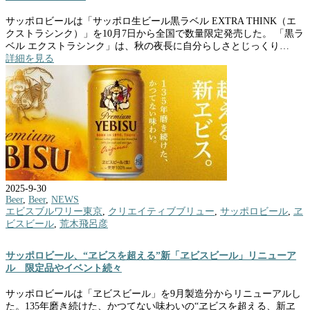
サッポロビールは「サッポロ生ビール黒ラベル EXTRA THINK（エ
クストラシンク）」を10月7日から全国で数量限定発売した。 「黒ラ
ベル エクストラシンク」は、秋の夜長に自分らしさとじっくり…
詳細を見る
2025-9-30
Beer
,
Beer
,
NEWS
エビスブルワリー東京
,
クリエイティブブリュー
,
サッポロビール
,
ヱ
ビスビール
,
荒木飛呂彦
サッポロビール、“ヱビスを超える”新「ヱビスビール」リニューア
ル 限定品やイベント続々
サッポロビールは「ヱビスビール」を9月製造分からリニューアルし
た。135年磨き続けた、かつてない味わいの“ヱビスを超える、新ヱ