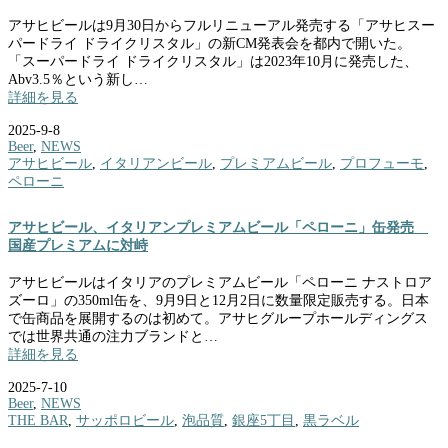
アサヒビールは9月30日からフルリニューアル発売する「アサヒスー
パードライ ドライクリスタル」の新CM発表会を都内で開いた。
「スーパードライ ドライクリスタル」は2023年10月に発売した、
Abv3.5％という新し…
詳細を見る
2025-9-8
Beer
,
NEWS
アサヒビール
,
イタリアンビール
,
プレミアムビール
,
プロフューモ
,
ペローニ
アサヒビール、イタリアンプレミアムビール「ペローニ」缶発売
国産プレミアムに対峙
アサヒビールはイタリアのプレミアムビール「ペローニ ナストロア
ズーロ」の350ml缶を、9月9日と12月2日に数量限定販売する。日本
で缶商品を展開するのは初めて。アサヒグループホールディングス
では世界共通の注力ブランドと…
詳細を見る
2025-7-10
Beer
,
NEWS
THE BAR
,
サッポロビール
,
泡品質
,
銀座5丁目
,
黒ラベル