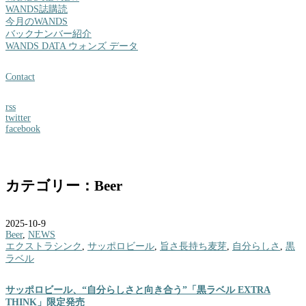
WANDS誌購読
今月のWANDS
バックナンバー紹介
WANDS DATA ウォンズ データ
Contact
rss
twitter
facebook
カテゴリー：Beer
2025-10-9
Beer
,
NEWS
エクストラシンク
,
サッポロビール
,
旨さ長持ち麦芽
,
自分らしさ
,
黒
ラベル
サッポロビール、“自分らしさと向き合う”「黒ラベル EXTRA
THINK」限定発売