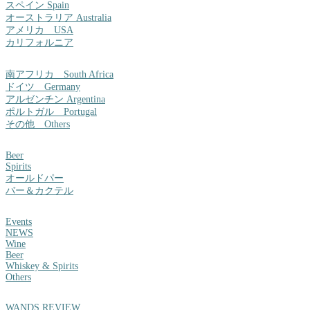
スペイン Spain
オーストラリア Australia
アメリカ USA
カリフォルニア
南アフリカ South Africa
ドイツ Germany
アルゼンチン Argentina
ポルトガル Portugal
その他 Others
Beer
Spirits
オールドパー
バー＆カクテル
Events
NEWS
Wine
Beer
Whiskey & Spirits
Others
WANDS REVIEW