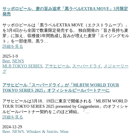
サッポロビール、麦の旨み追求「黒ラベルEXTRA MOVE」3月限定
発売
サッポロビールは「黒ラベルEXTRA MOVE（エクストラムーブ）」
を3月4日から全国で数量限定発売する。 独自開発の「旨さ長持ち麦
芽」に加え、収穫後1年間熟成し旨みが増えた麦芽「エイジングモル
ト」を一部使用。黒ラ…
詳細を見る
2025-1-9
Beer
,
NEWS
MLB TOKYO SERIES
,
アサヒビール
,
スーパードライ
,
メジャーリー
グ
アサヒビール「スーパードライ」が「MLBTM WORLD TOUR
TOKYO SERIES 2025」オフィシャルビールパートナーに
アサヒビールは3月18、19日に東京で開催される「MLBTM WORLD
TOUR TOKYO SERIES 2025 presented by Guggenheim」のオフィシャ
ルビールパートナー契約をこのほど締結。「…
詳細を見る
2024-12-29
Beer
,
NEWS
,
Whiskey & Spirits
,
Wine