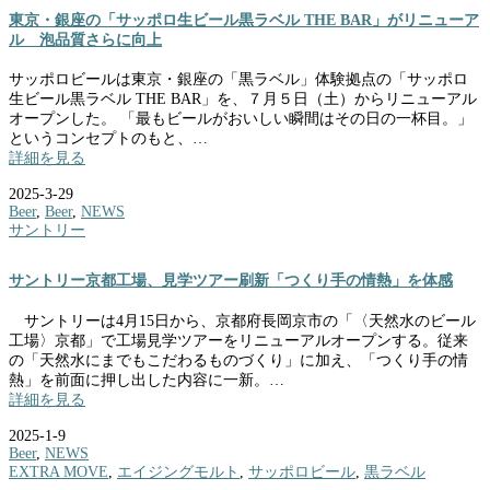
東京・銀座の「サッポロ生ビール黒ラベル THE BAR」がリニューア
ル 泡品質さらに向上
サッポロビールは東京・銀座の「黒ラベル」体験拠点の「サッポロ
生ビール黒ラベル THE BAR」を、７月５日（土）からリニューアル
オープンした。 「最もビールがおいしい瞬間はその日の一杯目。」
というコンセプトのもと、…
詳細を見る
2025-3-29
Beer
,
Beer
,
NEWS
サントリー
サントリー京都工場、見学ツアー刷新「つくり手の情熱」を体感
サントリーは4月15日から、京都府長岡京市の「〈天然水のビール
工場〉京都」で工場見学ツアーをリニューアルオープンする。従来
の「天然水にまでもこだわるものづくり」に加え、「つくり手の情
熱」を前面に押し出した内容に一新。…
詳細を見る
2025-1-9
Beer
,
NEWS
EXTRA MOVE
,
エイジングモルト
,
サッポロビール
,
黒ラベル