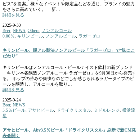
ビス”を提案。様々なイベントや限定品などを通じ、ブランドの魅力
をさらに高めていく。 新…
詳細を見る
2025-9-30
Beer
,
NEWS
,
Others
,
ノンアルコール
0.00％
,
キリンビール
,
ノンアルビール
,
ラガーゼロ
キリンビール、脱アル製法ノンアルビール「ラガーゼロ」で“味にこ
だわり”
キリンビールはノンアルコール・ビールテイスト飲料の新ブランド
「キリン本各醸造ノンアルコール ラガーゼロ」を9月30日から発売す
る。 ホップの苦みや爽快なのどごしが感じられるラガータイプのビ
ールを醸造し、アルコールを取り…
詳細を見る
2025-9-24
Beer
,
NEWS
3.5％ビール
,
アサヒビール
,
ドライクリスタル
,
ミドルレンジ
,
横浜流
星
アサヒビール、Abv3.5％ビール「ドライクリスタル」刷新で新CM発
表会開く