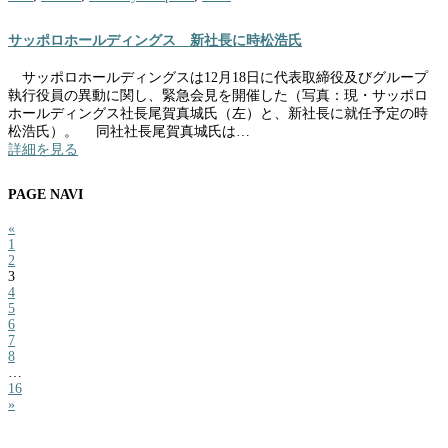
サッポロホールディングス 新社長に時松浩氏
サッポロホールディングスは12月18日に代表取締役及びグループ
執行役員の異動に関し、緊急会見を開催した（写真：現・サッポロ
ホールディングス社長尾賀真城氏（左）と、新社長に就任予定の時
松浩氏）。 同社社長尾賀真城氏は…
詳細を見る
PAGE NAVI
«
1
2
3
4
5
6
7
8
…
16
»