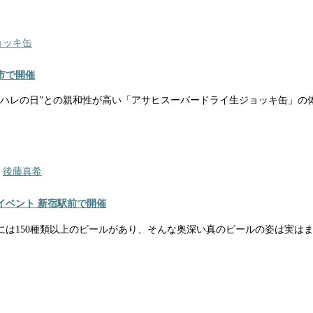
ョッキ缶
市で開催
“ハレの日”との親和性が高い「アサヒスーパードライ生ジョッキ缶」の
,
後藤真希
イベント 新宿駅前で開催
は150種類以上のビールがあり、そんな奥深い真のビールの姿は実は