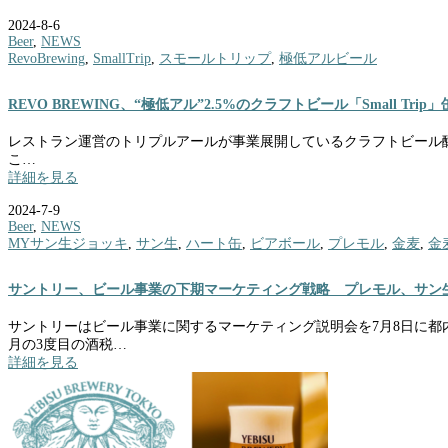
2024-8-6
Beer
,
NEWS
RevoBrewing
,
SmallTrip
,
スモールトリップ
,
極低アルビール
REVO BREWING、“極低アル”2.5%のクラフトビール「Small Trip
レストラン運営のトリプルアールが事業展開しているクラフトビール醸造所「R
こ…
詳細を見る
2024-7-9
Beer
,
NEWS
MYサン生ジョッキ
,
サン生
,
ハート缶
,
ビアボール
,
プレモル
,
金麦
,
金
サントリー、ビール事業の下期マーケティング戦略 プレモル、サン生
サントリーはビール事業に関するマーケティング説明会を7月8日に都
月の3度目の酒税…
詳細を見る