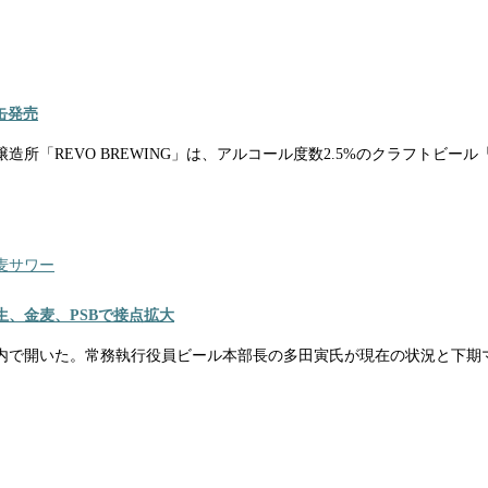
」缶発売
EVO BREWING」は、アルコール度数2.5%のクラフトビール「Sma
麦サワー
、金麦、PSBで接点拡大
内で開いた。常務執行役員ビール本部長の多田寅氏が現在の状況と下期マ