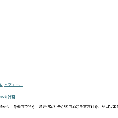
ル
,
水空エール
05％計画
方針発表会」を都内で開き、鳥井信宏社長が国内酒類事業方針を、多田寅