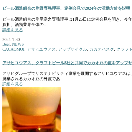
ビール酒造組合の岸野専務理事、定例会見で2024年の活動方針を説明
ビール酒造組合の岸尾浩之専務理事は1月25日に定例会見を開き、今
負担、酒類業界全体の…
詳細を見る
2024-1-30
Beer
,
NEWS
CACAOMOI
,
アサヒユウアス
,
アップサイクル
,
カカオハスク
,
クラフ
アサヒユウアス、クラフトビール8社と共同でカカオ豆の皮をアップ
アサヒグループでサステナビリティ事業を展開するアサヒユウアスは
廃棄されるカカオ豆の外皮であ…
詳細を見る