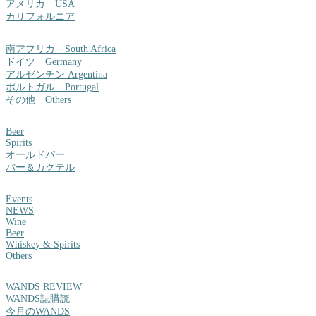
アメリカ USA
カリフォルニア
南アフリカ South Africa
ドイツ Germany
アルゼンチン Argentina
ポルトガル Portugal
その他 Others
Beer
Spirits
オールドパー
バー＆カクテル
Events
NEWS
Wine
Beer
Whiskey & Spirits
Others
WANDS REVIEW
WANDS誌購読
今月のWANDS