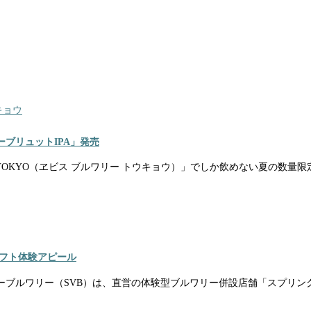
キョウ
ブリュットIPA」発売
OKYO（ヱビス ブルワリー トウキョウ）」でしか飲めない夏の数量限定ビール「M
フト体験アピール
ブルワリー（SVB）は、直営の体験型ブルワリー併設店舗「スプリング