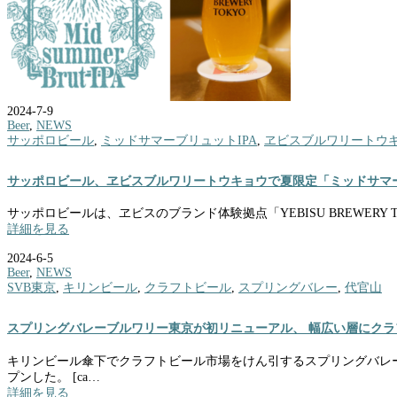
2024-7-9
Beer
,
NEWS
サッポロビール
,
ミッドサマーブリュットIPA
,
ヱビスブルワリートウ
サッポロビール、ヱビスブルワリートウキョウで夏限定「ミッドサマー
サッポロビールは、ヱビスのブランド体験拠点「YEBISU BREWERY T
詳細を見る
2024-6-5
Beer
,
NEWS
SVB東京
,
キリンビール
,
クラフトビール
,
スプリングバレー
,
代官山
スプリングバレーブルワリー東京が初リニューアル、 幅広い層にクラ
キリンビール傘下でクラフトビール市場をけん引するスプリングバレー
プンした。 [ca…
詳細を見る