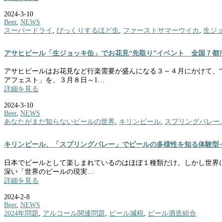
2024-3-10
Beer
,
NEWS
スーパードライ
,
びっくりするほど生
,
ファーストサマーウイカ
,
生ジ
アサヒビール「生ジョッキ缶」でお花見“先取り”イベント 全国７都
アサヒビールはお花見など行楽需要が盛んになる３～４月にかけて、
アフェスト」を、３月８日～1…
詳細を見る
2024-3-10
Beer
,
NEWS
あなたがまだ知らないビールの世界
,
キリンビール
,
スプリングバレー
キリンビール、「スプリングバレー」でビールの多様性を知る体験型
日本でビールとして楽しまれているのはほぼ１種類だけ。しかし世界に
深い「世界のビールの現実…
詳細を見る
2024-2-8
Beer
,
NEWS
2024年問題
,
アルコール関連問題
,
ビール減税
,
ビール酒造組合