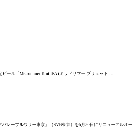
idsummer Brut IPA (ミッドサマー ブリュット …
バレーブルワリー東京」（SVB東京）を5月30日にリニューアルオー