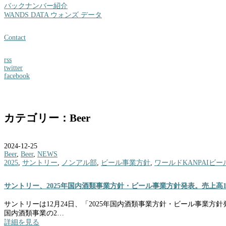
バックナンバー紹介
WANDS DATA ウォンズ データ
Contact
rss
twitter
facebook
カテゴリー：Beer
2024-12-25
Beer
,
Beer
,
NEWS
2025
,
サントリー
,
ノンアル部
,
ビール事業方針
,
ワールドKANPAIビー
サントリー、2025年国内酒類事業方針・ビール事業方針発表。売上高1
サントリーは12月24日、「2025年国内酒類事業方針・ビール事業
国内酒類事業の2…
詳細を見る