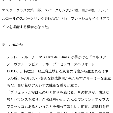
マスタークラスの第一部。スパークリングが3種、白が2種、ノンア
ルコールのスパークリング1種が紹介され、フレッシュなイタリアワ
インを堪能する機会となった。
ボトル左から
テッレ・デル・チーマ（Terre del CIma）が手がける「コネリアー
ノ・ヴァルドッビアーデネ・プロセッコ・スペリオーレ
DOCG」。特徴は、粘土質土壌と石灰岩の母岩から生まれるミネ
ラル感、6か月という贅沢な熟成期間がもたらすクリーミーな泡立
ちだ。白い花やアカシアの繊細な香りが立つ。
「ブリュットだがほんのりと甘さを感じる。その甘さが、快活な
酸とバランスを取り、余韻は爽やか。こんなワンランクアップの
プロセッコもあるということを知ってほしい。前菜、調味料を控