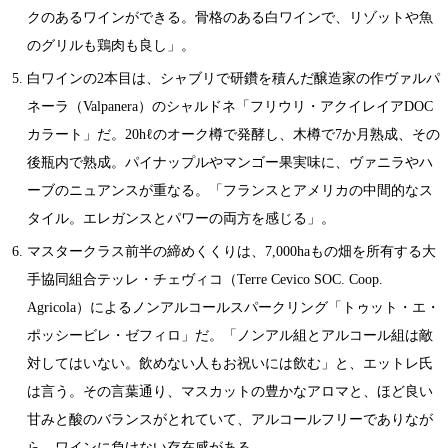
クのあるワインができる。骨格のある白ワインで、リゾットや魚
のグリルも鶏肉も良し」。
白ワインの2本目は、シャブリで研鑽を積んだ醸造家の作ヴァルパ
ネーラ（Valpanera）のシャルドネ「フリウリ・アクイレイアDOC
カラート」だ。20hℓのオーク樽で発酵し、木樽で7か月熟成、その
後瓶内で熟成。パイナップルやマンゴー果実味に、ヴァニラやハ
ーブのニュアンスが重なる。「フランスとアメリカの中間的なス
タイル。エレガンスとパワーの両方を感じる」。
マスタークラス前半の締めくくりは、7,000haもの畑を所有する大
手協同組合テッレ・チェヴィコ（Terre Cevico SOC. Coop.
Agricola）によるノンアルコールスパークリング「トゥット・エ・
ポッシービレ・ゼフィロ」だ。「ノンアル組とアルコール組は敵
対してはいない。飲めない人もお祝いには飲む」と、エットレ氏
は言う。その言葉通り、マスカットの豊かなアロマと、ほど良い
甘みと酸のバランスがとれていて、アルコールフリーでありなが
ら、ワインに負けない存在感がある。