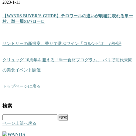
2023-1-11
【WANDS BUYER’S GUIDE】テロワールの違いが明確に表れる単一
村、単一畑のバローロ
サントリーの新提案、香りで選ぶワイン「コルンピオ」が好評
クリュッグ 10周年を迎える「単一食材プログラム」 パリで前代未聞
の美食イベント開催
トップページに戻る
検索
検
索:
ページ上部へ戻る