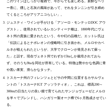
このワインはしっかり複雑で、今からでも楽しめる。新鮮なベリ
ー香に、燻しと石灰の風味があって、それをタンニンが引き締め
てくるところがアリアニコらしい」。
ジュスティ・ワインが手がける「アソーロ・モンテッロDOC アウ
グスト」。使用されているレカンティーナ種は、1800年代にヴェ
ネト州の貴族に愛されたという、今や幻の品種だ。エットレ氏は
「伝説によるとナポレオンの侵略時に引き抜かれ、メルロやカベ
ルネが植えられたというが、大学でクローンが発見されて蘇っ
た」と話す。現在ヴェネト州でわずか15haしか栽培されておら
ず、そのうち9haを同社が所有している。特徴は艶やかな色調に青
や黒い果実、滑らかなタッチ。
トスカーナ州のフィレンツェとピサの中間に位置するカサルヴェ
ントの「トスカーナIGT アッソラティオ」。これは、標高200～
300mの日当たりの良い畑で育てられたサンジョヴェーゼとメルロ
を半々でブレンドし、ハンガリー製オーク樽で6ヶ月熟成させてい
る。