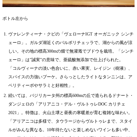
ボトル左から
ヴァレンティーナ・クビの「ヴェローナIGT オーガニック シンチ
ェーロ」。ガルダ湖近くのバルポリチェッラで、湖からの風が涼
しい。その地の標高300mの畑で無灌漑でブドウを栽培。「シンチ
ェーロ」は”誠実”の意味で、亜硫酸無添加で仕上げられた。
「コルヴィーナの淡い色合いに、赤い果実、レイジン（樹液）、
スパイスの力強いブーケ。さらっとしたライトなタンニンは、ア
ペリティーボやサラミと好相性」。
続いては、バジリカータ州の標高600mの丘で造られるドナート・
ダンジェロの「アリアニコ・デル・ヴルトゥレDOC カリチェ
2021」。特徴は、火山土壌と昼夜の寒暖差が育む複雑な味わい。
「アリアニコは多様で、タウラージからヴルトゥレまで、スタイ
ルがみんな異なる。10年待たないと楽しめないワインも多い中、