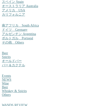
スペイン Spain
オーストラリア Australia
アメリカ USA
カリフォルニア
南アフリカ South Africa
ドイツ Germany
アルゼンチン Argentina
ポルトガル Portugal
その他 Others
Beer
Spirits
オールドパー
バー＆カクテル
Events
NEWS
Wine
Beer
Whiskey & Spirits
Others
WANDS REVIEW