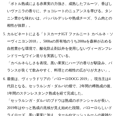
「ボトル熟成による赤果実の力強さ、成熟したフルーツ、香ばし
いヴァニラの香りに、チョコレートのニュアンスを帯びる。タン
ニン豊かな味わいは、パッパルデッレや熟成チーズ、ラム肉との
相性が抜群」。
カルピネートによる「トスカーナIGT ファルニート カベルネ・ソ
ーヴィニヨン2018」。500haの所有地のうち200haを森林が占める
自然豊かな環境で、酸化防止剤以外を使用しないヴィーガンフレ
ンドリーなワイン造りを実践している。
「カベルネらしさを表現。黒い果実にハーブの香りが馴染み、バ
ランスが良くて飲みやすく、料理との相性の広がりが大きい」。
最後は、ヴィッラドリアの「バローロDOCG 2019」。現当主は4
代目となる。セッラルンガ・ダルバの畑で、2年間の樽熟成の後、
1年間のステンレスタンク熟成を経て完成した。
「セッラルンガ・ダルバのブドウは熟成のポテンシャルが長い。
2019年はやっと熟成の兆候が見え始めた段階。バローロらしいド
ライローズ、黒い果実に加え、タールやマッシュルームの複雑な