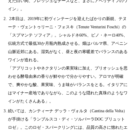
えた白い肉、フレッシュなチーズなど、まさにアペリティフのワ
イン」。
2本目は、2019年に初ヴィンテージを迎えたばかりの新鋭、テヌ
ーテ・ヴェントゥリーニ・フォスキ（Tenute Venturini Foschi）の
「スプマンテ ソフィア」。シャルドネ60%、ピノ・ネーロ40%、
伝統方式で最低30か月瓶内熟成させる。畑はパルマ県、アペニン
山脈近郊にある。湿気がなく、昼と夜の寒暖差でバランスのある
ワインが造れる。
「アプリコットやネクタリンの果実味に加え、ブリオッシュを思
わせる酵母由来の香りが鮮やかで分かりやすい。アロマが明確
で、爽やかな酸、果実味、うま味がバランスをとる。イタリアに
はマイナー産地でありながら、このような隠れた真珠のようなワ
インがたくさんある」。
続いては、カンティーナ デッラ・ヴォルタ（Cantina della Volta）
が手掛ける「ランブルスコ・ディ・ソルバーラDOC ブリュット
ロゼ」。このロゼ・スパークリングには、品質の高さに惚れたエ