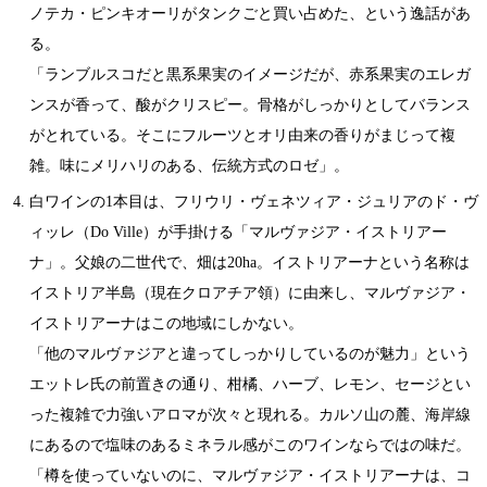
ノテカ・ピンキオーリがタンクごと買い占めた、という逸話があ
る。
「ランブルスコだと黒系果実のイメージだが、赤系果実のエレガ
ンスが香って、酸がクリスピー。骨格がしっかりとしてバランス
がとれている。そこにフルーツとオリ由来の香りがまじって複
雑。味にメリハリのある、伝統方式のロゼ」。
白ワインの1本目は、フリウリ・ヴェネツィア・ジュリアのド・ヴ
ィッレ（Do Ville）が手掛ける「マルヴァジア・イストリアー
ナ」。父娘の二世代で、畑は20ha。イストリアーナという名称は
イストリア半島（現在クロアチア領）に由来し、マルヴァジア・
イストリアーナはこの地域にしかない。
「他のマルヴァジアと違ってしっかりしているのが魅力」という
エットレ氏の前置きの通り、柑橘、ハーブ、レモン、セージとい
った複雑で力強いアロマが次々と現れる。カルソ山の麓、海岸線
にあるので塩味のあるミネラル感がこのワインならではの味だ。
「樽を使っていないのに、マルヴァジア・イストリアーナは、コ