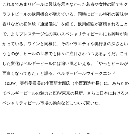
これまであまりビールに興味を示さなかった若者や女性の間でもク
ラフトビールの飲用機会が増えている。同時にビール特有の苦味や
香りなどの初体験（通過儀礼）を経て、飲用経験が蓄積されること
で、よりプレステージ性の高いスペシャリティビールにも興味が向
かっている。ワインと同様に、そのバラエティや奥行きの深さとい
うものが、ビールの世界でも徐々に注目されつつあるようだ。こう
した変化はベルギービールには追い風といえる。「やっとビールが
面白くなってきた」と語る、ベルギービールウイークエンド
（BBW）実行委員長の小西新太郎氏（小西酒造社長）に、あらため
てベルギービールの魅力とBBW東京の見所、さらに日本におけるス
ペシャリティビール市場の動向などについて聞いた。