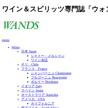
ワイン＆スピリッツ専門誌「ウォ
menu
Wines
日本 Japan
シャトー・メルシャン
ワイン余話
チリ Chile
フランス France
シャンパーニュ Champagne
ブルゴーニュ Bourgogne
ボルドー Bordeaux
イタリア Italy
スペイン Spain
オーストラリア Australia
アメリカ USA
カリフォルニア
南アフリカ South Africa