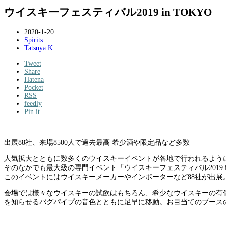
ウイスキーフェスティバル2019 in TOKYO
2020-1-20
Spirits
Tatsuya K
Tweet
Share
Hatena
Pocket
RSS
feedly
Pin it
出展88社、来場8500人で過去最高 希少酒や限定品など多数
人気拡大とともに数多くのウイスキーイベントが各地で行われるよう
そのなかでも最大級の専門イベント「ウイスキーフェスティバル2019 
このイベントにはウイスキーメーカーやインポーターなど88社が出展
会場では様々なウイスキーの試飲はもちろん、希少なウイスキーの有
を知らせるバグパイプの音色とともに足早に移動。お目当てのブース