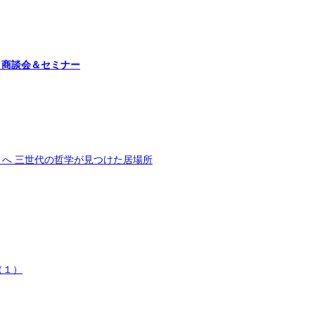
イン試飲・商談会＆セミナー
ットへ 三世代の哲学が見つけた居場所
（１）