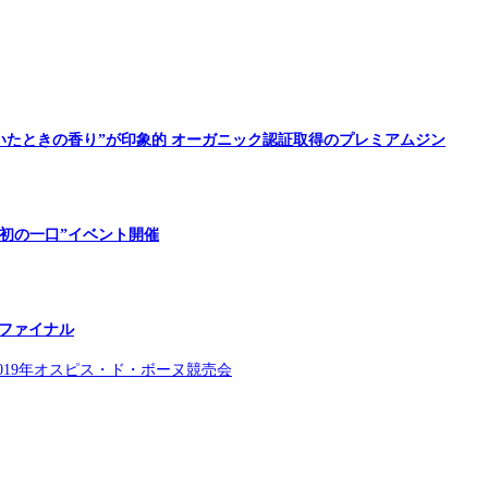
花束を抱いたときの香り”が印象的 オーガニック認証取得のプレミアムジン
初の一口”イベント開催
会ファイナル
019年オスピス・ド・ボーヌ競売会