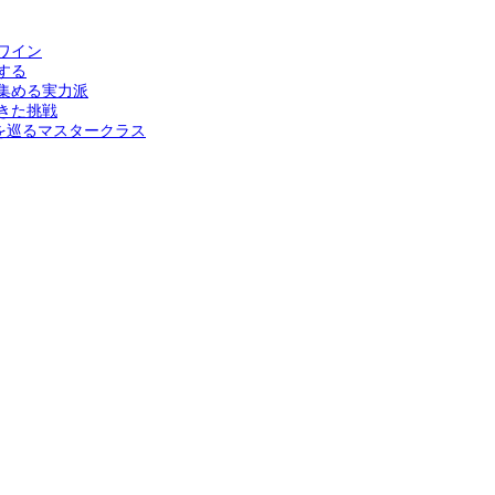
ワイン
する
集める実力派
きた挑戦
を巡るマスタークラス