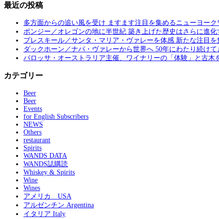
最近の投稿
多方面からの追い風を受け ますます注目を集めるニューヨーク
ポンジー／オレゴンの地に半世紀 築き上げた歴史はさらに進化
プレスキール／サンタ・マリア・ヴァレーを体感 新たな注目を
ダックホーン／ナパ・ヴァレーから世界へ 50年にわたり続けて
バロッサ・オーストラリア主催、ワイナリーの「体験」と古木
カテゴリー
Beer
Beer
Events
for English Subscribers
NEWS
Others
restaurant
Spirits
WANDS DATA
WANDS誌購読
Whiskey & Spirits
Wine
Wines
アメリカ USA
アルゼンチン Argentina
イタリア Italy