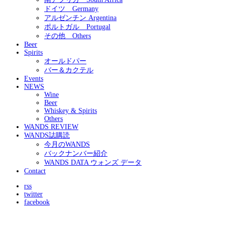
ドイツ Germany
アルゼンチン Argentina
ポルトガル Portugal
その他 Others
Beer
Spirits
オールドパー
バー＆カクテル
Events
NEWS
Wine
Beer
Whiskey & Spirits
Others
WANDS REVIEW
WANDS誌購読
今月のWANDS
バックナンバー紹介
WANDS DATA ウォンズ データ
Contact
rss
twitter
facebook