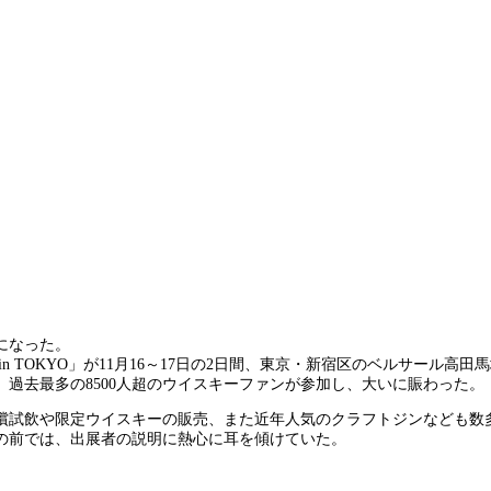
になった。
in TOKYO」が11月16～17日の2日間、東京・新宿区のベルサール
。過去最多の8500人超のウイスキーファンが参加し、大いに賑わった。
償試飲や限定ウイスキーの販売、また近年人気のクラフトジンなども数
の前では、出展者の説明に熱心に耳を傾けていた。