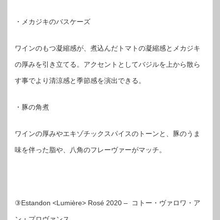
・メカジキのバスケーズ
ワインのもつ凝縮感が、煮込んだトマトの凝縮感とメカジキ
の厚みを引き立てる。アクセントとしてバジルを上から散ら
す事でより清涼感と季節感を演出できる。
・豚の角煮
ワインの厚みやエキゾチックスパイスのトーンと、豚のうま
味を伴った脂や、八角のフレーヴァーがマッチ。
③Estandon <Lumière> Rosé 2020 – コトー・ヴァロワ・ア
ン・プロヴァンス