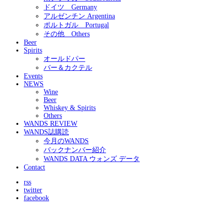
ドイツ Germany
アルゼンチン Argentina
ポルトガル Portugal
その他 Others
Beer
Spirits
オールドパー
バー＆カクテル
Events
NEWS
Wine
Beer
Whiskey & Spirits
Others
WANDS REVIEW
WANDS誌購読
今月のWANDS
バックナンバー紹介
WANDS DATA ウォンズ データ
Contact
rss
twitter
facebook