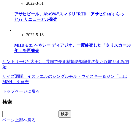
2022-3-31
アサヒビール、Abv3%”スマドリ”RTD「アサヒSlat(すらっ
と)」リニューアル発売
2022-5-18
MHDモエ ヘネシー ディアジオ、一度終売した「タリスカー30
年」を再発売
サントリーGと大王G、共同で長距離輸送効率化の新たな取り組み開
始
サイズ酒販、イスラエルのシングルモルトウイスキー＆ジン「THE
M&H」を発売
トップページに戻る
検索
検
索:
ページ上部へ戻る