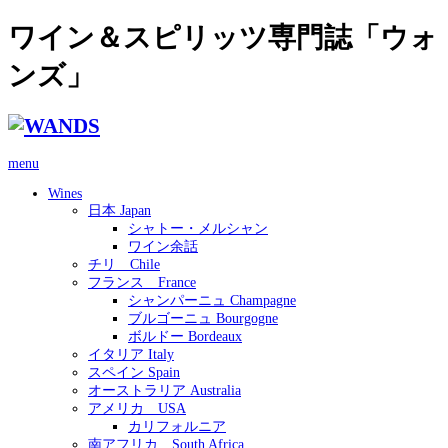
ワイン＆スピリッツ専門誌「ウォ
ンズ」
menu
Wines
日本 Japan
シャトー・メルシャン
ワイン余話
チリ Chile
フランス France
シャンパーニュ Champagne
ブルゴーニュ Bourgogne
ボルドー Bordeaux
イタリア Italy
スペイン Spain
オーストラリア Australia
アメリカ USA
カリフォルニア
南アフリカ South Africa