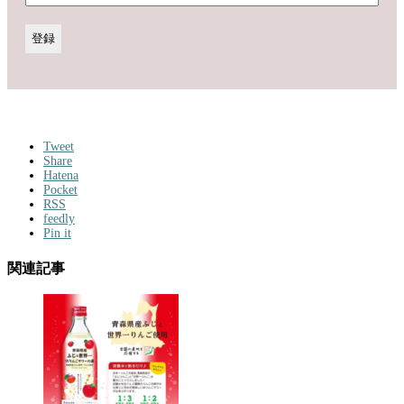
Tweet
Share
Hatena
Pocket
RSS
feedly
Pin it
関連記事