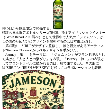
9月5日から数量限定で発売する。
好評の日本限定ボトルシリーズ第4弾。№１アイリッシュウイスキー
（IWSR Report 2021調べ）として世界中で人気の「ジェムソン」が一
つの国のためだけにデザインを開発するのは日本市場だけ。
第4弾は、 SIRUPがデザイン監修し、 彼と親交があるアーティス
ト“Kentaro Okawara”がラベルデザインを手がけた。
「Journey – 旅 –」をテーマに、 「ジェムソン」がブランド理念とし
て掲げる「人と人との繋がり」を表現。「Journey – 旅 –」の表現と
してフロントラベルに描かれるのは、船で旅する2人。その船に
は“SIRUP”と“IRISH WHISKEY”を冠してコラボレーションを表現。