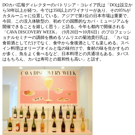
DOカバ広報ディレクターのパトリシア・コレイア氏は「DOは設立か
ら50年以上が経つ。今では350以上のワイナリーがあり、その95%が
カタルーニャに位置している。アジアで第1位の日本市場は重要で、
今回、この没入体験型の、初めての国際的なカバ・ミュージアムを
開催できることを嬉しく思う」と語る。今年も都内で開催される
「CAVA DISCOVERY WEEK」（9月20日〜10月6日）のプロフェッシ
ョナルセミナーの講師を務めるソムリエの菊池貴行氏は、「カバは
食前酒としてだけでなく、食中から食後酒としても楽しめる。スペ
イン料理はオリーブオイルと塩の味付けで、食材の味を生かすもの
が多く、魚をよく食べるなど、日本料理との共通項もある。タパス
はもちろん、カバは寿司との親和性も高い」と話す。