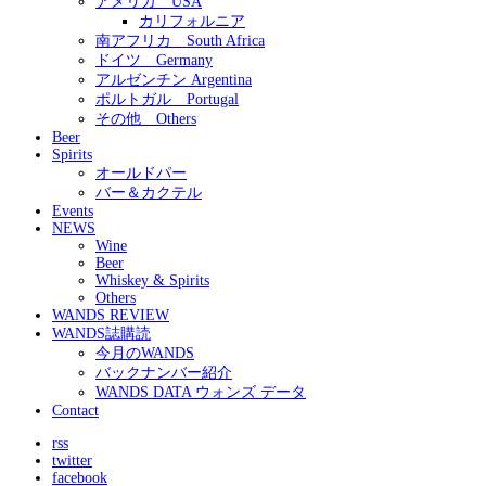
アメリカ USA
カリフォルニア
南アフリカ South Africa
ドイツ Germany
アルゼンチン Argentina
ポルトガル Portugal
その他 Others
Beer
Spirits
オールドパー
バー＆カクテル
Events
NEWS
Wine
Beer
Whiskey & Spirits
Others
WANDS REVIEW
WANDS誌購読
今月のWANDS
バックナンバー紹介
WANDS DATA ウォンズ データ
Contact
rss
twitter
facebook