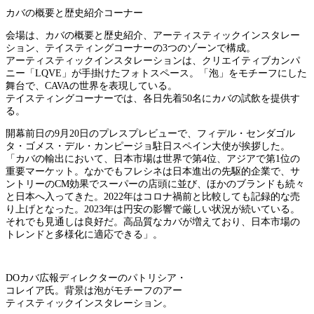
カバの概要と歴史紹介コーナー
会場は、カバの概要と歴史紹介、アーティスティックインスタレー
ション、テイスティングコーナーの3つのゾーンで構成。
アーティスティックインスタレーションは、クリエイティブカンパ
ニー「LQVE」が手掛けたフォトスペース。「泡」をモチーフにした
舞台で、CAVAの世界を表現している。
テイスティングコーナーでは、各日先着50名にカバの試飲を提供す
る。
開幕前日の9月20日のプレスプレビューで、フィデル・センダゴル
タ・ゴメス・デル・カンピージョ駐日スペイン大使が挨拶した。
「カバの輸出において、日本市場は世界で第4位、アジアで第1位の
重要マーケット。なかでもフレシネは日本進出の先駆的企業で、サ
ントリーのCM効果でスーパーの店頭に並び、ほかのブランドも続々
と日本へ入ってきた。2022年はコロナ禍前と比較しても記録的な売
り上げとなった。2023年は円安の影響で厳しい状況が続いている。
それでも見通しは良好だ。高品質なカバが増えており、日本市場の
トレンドと多様化に適応できる」。
DOカバ広報ディレクターのパトリシア・
コレイア氏。背景は泡がモチーフのアー
ティスティックインスタレーション。