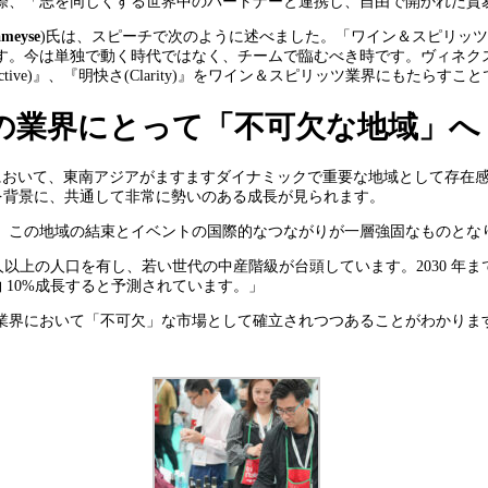
際、「志を同じくする世界中のパートナーと連携し、自由で開かれた貿
meyse
)氏は、スピーチで次のように述べました。「ワイン＆スピリッ
す。今は単独で動く時代ではなく、チームで臨むべき時です。ヴィネク
pective)』、『明快さ(Clarity)』をワイン＆スピリッツ業界にもたらすこ
の業界にとって「不可欠な地域」へ
貿易において、東南アジアがますますダイナミックで重要な地域として存
標を背景に、共通して非常に勢いのある成長が見られます。
、この地域の結束とイベントの国際的なつながりが一層強固なものとな
億人以上の人口を有し、若い世代の中産階級が台頭しています。2030 年
約 10%成長すると予測されています。」
業界において「不可欠」な市場として確立されつつあることがわかりま