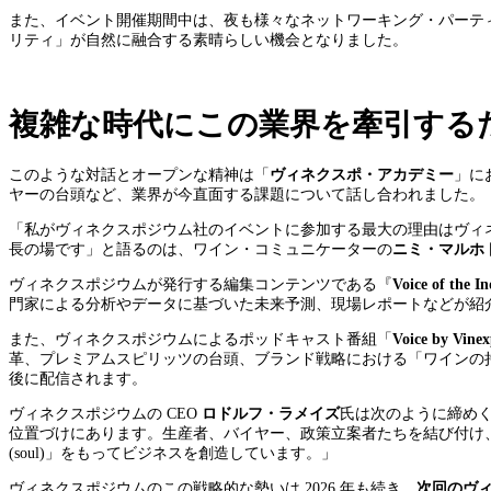
ま
た、イベント開催期間中は、夜も様々なネットワーキング・パーテ
リティ」が自然に融合する素晴らしい機会となりました。
複雑な時代にこの業界を牽引する
このような対話とオープンな精神は「
ヴィネクスポ・アカデミー
」に
ヤーの台頭など、業界が今直面する課題について話し合われました。
「私がヴィネクスポジウム社のイベントに参加する最大の理由はヴィ
長の場です」と語るのは、ワイン・コミュニケーターの
ニミ・マルホ
ヴィネクスポジウムが発行する編集コンテンツである『
Voice of the I
門家による分析やデータに基づいた未来予測、現場レポートなどが紹
また、ヴィネクスポジウムによるポッドキャスト番組「
Voice by Vine
革、プレミアムスピリッツの台頭、ブランド戦略における「ワインの
後に配信されます。
ヴィネクスポジウムの CEO
ロドルフ・ラメイズ
氏は次のように締め
位置づけにあります。生産者、バイヤー、政策立案者たちを結び付け、長期的
(soul)」をもってビジネスを創造しています。」
ヴィネクスポジウムのこの戦略的な勢いは 2026 年も続き、
次回のヴ