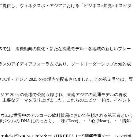
提供し、ヴィネクスポ・アジアにおける「ビジネス×知見×ホスピタ
ス
では、消費動向の変化・新たな流通モデル・各地域の新しいプレー
ラスのアイディアフォーラムであり、ソートリーダーシップと知的成
ポ・アジア 2025 の会場内で配布されました。この第 2 号では、専
ア 2025 の会場で公開収録され、東南アジアの流通モデルの再改
、主要なテーマを取り上げました。これらのエピソードは、イベント
ジウムは世界中のアルコール飲料貿易において信頼される第三者という
A にのっとり、「味 (Taste)」・「心 (Heart)」・「情熱
＆エキシビション・センター（
HKCEC
）にて開催予定
です。シンガポ