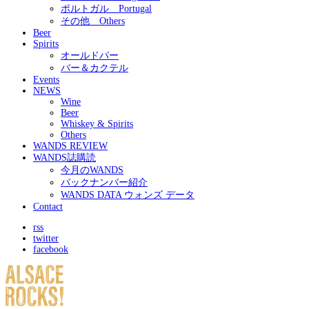
ポルトガル Portugal
その他 Others
Beer
Spirits
オールドパー
バー＆カクテル
Events
NEWS
Wine
Beer
Whiskey & Spirits
Others
WANDS REVIEW
WANDS誌購読
今月のWANDS
バックナンバー紹介
WANDS DATA ウォンズ データ
Contact
rss
twitter
facebook