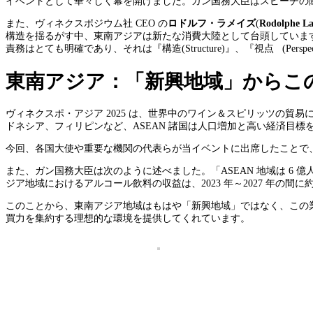
イベントとして華々しく幕を開けました。ガン国務大臣はスピーチの
また、ヴィネクスポジウム社 CEO の
ロドルフ・ラメイズ
(
Rodolphe
La
構造を揺るがす中、東南アジアは新たな消費大陸として台頭していま
責務はとても明確であり、それは『構造(Structure)』、『視点 (Pers
東南アジア：「新興地域」からこ
ヴィネクスポ・アジア 2025 は、世界中のワイン＆スピリッツの
ドネシア、フィリピンなど、ASEAN 諸国は人口増加と高い経済目
今回、各国大使や重要な機関の代表らが当イベントに出席したことで
また、ガン国務大臣は次のように述べました。「ASEAN 地域は 6 
ジア地域におけるアルコール飲料の収益は、2023 年～2027 年の間に
このことから、東南アジア地域はもはや「新興地域」ではなく、この
買力を集約する理想的な環境を提供してくれています。