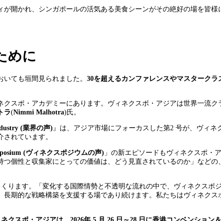
ィが開かれ、シンガポールの活気ある美食シーンがその絶好の場を皆様に
ために
おいても垣間見られました。
30
を超えるカンファレンスやマスタークラ
ネクスポ・アカデミーにあります。ヴィネクスポ・アジアは世界一流ク
トラ
(
Nimmi Malhotra
)氏。
ndustry
(
業界の声
)
』は、アジア市場にフォーカスした第2 号が、ヴィネクス
介されています。
xposium (
ヴィネクスポジウムの声
)
」の新エピソードもヴィネクスポ・アジ
持つ個性と収集家にとっての価値は、どう見直されているのか」などの
くくります。「変化する国際情勢と不透明な流れの中で、ヴィネクスポ
な戦略構築を支援する場であり続けます。私たちはヴィネクスポジウムの DN
ィネクスポ・アジアは、
2026
年
5
月
26
日～
28
日に香港コンベンション