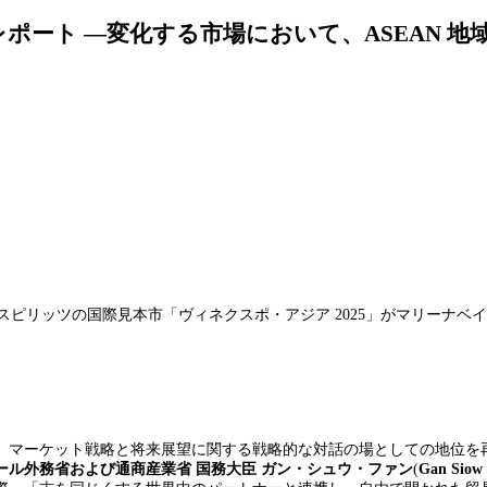
レポート ―変化する市場において、ASEAN 地域
スピリッツの国際見本市「ヴィネクスポ・アジア
2025
」がマリーナベ
イ
、マーケット戦略と将来展望に関する戦略的な対話の場としての地位を
ール外務省および通商産業省 国
務大臣 ガン・シュウ・ファン
(
Gan Siow