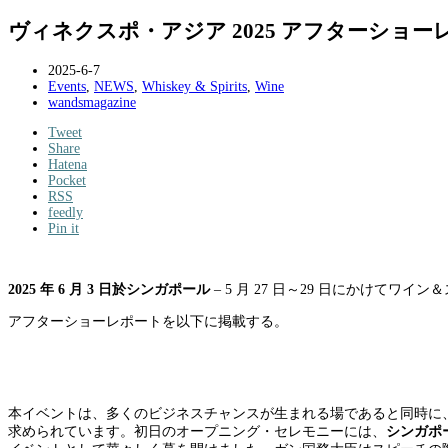
ヴィネクスポ・アジア 2025 アフターショー
2025-6-7
Events
,
NEWS
,
Whiskey & Spirits
,
Wine
wandsmagazine
Tweet
Share
Hatena
Pocket
RSS
feedly
Pin it
2025
年
6
月
3
日於シンガポール
– 5 月 27 日
～
2
9
日にかけてワイン＆
アフターショーレポートを以下に掲載する。
本イベントは、多くのビジネスチャンスが生まれる場であると同時に
求められています。初日のオープニング・セレモニーには、
シンガポ