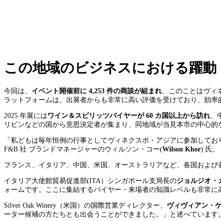
この地域のビジネスにおける躍動
今回は、
イベント開催前に
4,253
件の商談が組まれ
、このことはヴィ
ラットフォームは、出展者からも非常に高い評価を受けており、効率
2025 年展には
ワイン＆スピリッツバイヤーが
60
カ国以上から訪れ
、
リピンなどの国から意思決定者が集まり、同地域が当見本市の中心的
「私どもは毎年恒例の行事としてヴィネクスポ・アジアに参加しており、
F&B 社 ブランドマネージャーのウィルソン・コー(
Wilson Khor
) 氏。
フランス、イタリア、中国、米国、オーストラリアなど、各国および各
イタリア大使館貿易促進部(ITA）シンガポール支局長の
ジョルジオ・
ォームです。ここに集結するバイヤー・来場者の知識レベルも非常に
Silver Oak Winery（米国）の国際営業ディレクター、
ヴィヴィアン・
ーター候補の方たちとも出会うことができました。」と述べています