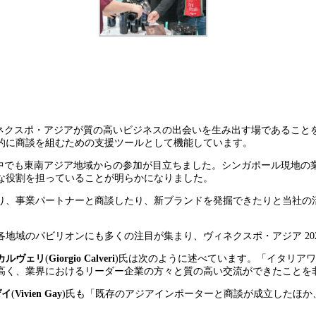
ネクスポ・アジアが質の高いビジネスの出会いを生み出す場であること
的に商談を組むための支援ツールとして機能しています。
中でも東南アジア地域からの参加が目立ちました。シンガポール現地の
な役割を担っていることが明らかになりました。
事業パートナーと商談したり、新ブランドを発掘できたりと当社の活動に
地域のパビリオンにも多くの注目が集まり、ヴィネクスポ・アジア 20
カルヴェリ
(
Giorgio Calveri
)氏は次のように述べています。「イタリアワ
高く、業界におけるリーダー企業の方々と質の高い交流ができたことを
ゲイ
(
Vivien Gay
)氏も「既存のアジアインポーターと商談が成立したほか
。