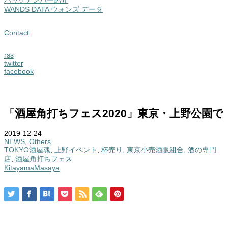
WANDS DATA ウォンズ データ
Contact
rss
twitter
facebook
「酒屋角打ちフェス2020」東京・上野公園で
2019-12-24
NEWS
,
Others
TOKYO酒屋魂
,
上野イベント
,
杯売り
,
東京小売酒販組合
,
酒の専門
店
,
酒屋角打ちフェス
KitayamaMasaya