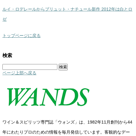
ルイ・ロデレールからブリュット・ナチュール新作 2012年は白とロ
ゼ
トップページに戻る
検索
検
索:
ページ上部へ戻る
ワイン＆スピリッツ専門誌「ウォンズ」は、1982年11月創刊から44
年にわたりプロのための情報を毎月発信しています。客観的なデー