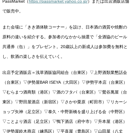
PassMarket（
https://passmarket.yahoo.co.jp/
）または出店酒販店舗
で販売中。
また会場に「きき酒体験コーナー」を設け、日本酒の酒質や焼酎の
原料の違いを紹介する。参加者のなかから抽選で「全酒協のビール
共通券（缶）」をプレゼント。20歳以上の新成人は参加費を無料と
し、飲酒の楽しさを伝えていく。
出店予定酒販店＝浅草酒販協同組合（台東区）▽上野酒類業懇話会
（台東区）▽伊勢屋BAR ISEYA（大田区）▽伊勢宇本店（台東区）
▽むらまつ酒商類（港区）▽酒のフタバ（台東区）▽鶯谷萬屋（台
東区）▽野田屋酒店（新宿区）▽さかや栗原（町田市）▽リカーシ
ョップ矢神（足立区）▽泰久・中野新橋を盛り上げる会（中野区）
▽ことより酒店（足立区）▽鴨下酒店（府中市）▽升本屋（港区）
▽伊勢屋鈴木商店（練馬区）▽平喜屋（豊島区）▽山田屋（八丈