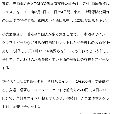
東京小売酒販組合とTOKYO酒屋魂実行委員会は「第4回酒屋角打ち
フェス」を、2020年2月8日～11日の4日間、東京・上野恩賜公園竹
の台広場で開催する。都内の小売酒販店中心に23店が出店を予定。
小売酒販店が、若者や外国人が多く集まる地で、日本酒やワイン、
クラフトビールなど各店が自由にセレクトしたイチ押しのお酒を“杯
売り”で提供し、広く味わいや奥深さを知ってもらおうという催し。
併せて、こだわりのお酒を扱っている街の酒販店の存在もアピール
する。
“杯売り”は会場で販売する「角打ちコイン」（1枚200円）で提供す
る。入場に必要なスターターチケットは前売り2500円（当日2800
円）で、角打ちコイン10枚とオリジナルお猪口、きき酒体験チケッ
ト付。前売りチケットは