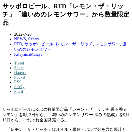
サッポロビール、RTD「レモン・ザ・リッ
チ」「濃いめのレモンサワー」から数量限定
品
2022-7-20
NEWS
,
Others
RTD
,
サッポロビール
,
レモン・ザ・リッチ
,
レモンサワー
,
濃
いめのレモンサワー
KitayamaMasaya
Tweet
Share
Hatena
Pocket
RSS
feedly
Pin it
サッポロビールはRTDの数量限定品「レモン・ザ・リッチ 香る香る
レモン」を8月2日から、「濃いめのレモンサワー 深みの熟成」を9月
13日から、それぞれ全国発売する。
「レモン・ザ・リッチ」はオイル・果皮・パルプ分を含む果汁と