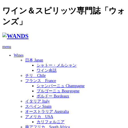
ワイン＆スピリッツ専門誌「ウォ
ンズ」
menu
Wines
日本 Japan
シャトー・メルシャン
ワイン余話
チリ Chile
フランス France
シャンパーニュ Champagne
ブルゴーニュ Bourgogne
ボルドー Bordeaux
イタリア Italy
スペイン Spain
オーストラリア Australia
アメリカ USA
カリフォルニア
南アフリカ South Africa