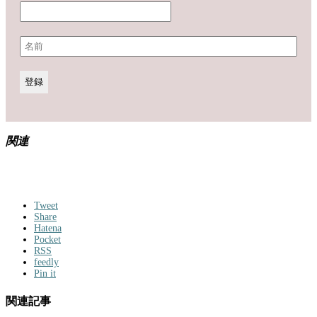
関連
Tweet
Share
Hatena
Pocket
RSS
feedly
Pin it
関連記事