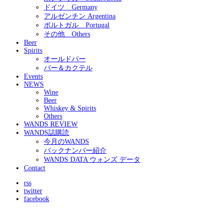
ドイツ Germany
アルゼンチン Argentina
ポルトガル Portugal
その他 Others
Beer
Spirits
オールドパー
バー＆カクテル
Events
NEWS
Wine
Beer
Whiskey & Spirits
Others
WANDS REVIEW
WANDS誌購読
今月のWANDS
バックナンバー紹介
WANDS DATA ウォンズ データ
Contact
rss
twitter
facebook