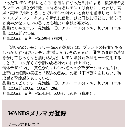
いった“レモンの良いところ”を選りすぐった果汁による、複雑味のあ
るレモンの濃さが特徴。＜香る香るレモン＞は香りにこだわり、高
温・高圧で抽出することでレモンの味わいと香りを凝縮した「レモ
ンエスプレッソエキス」を新たに使用。ひと口飲むほどに、驚くほ
ど爽やかなレモンの香りと心地よい余韻が広がる。
品目はリキュール（発泡性）①、アルコール分５％、純アルコール
量は350㎖缶で14g。
容量350㎖、参考小売150円（税別）。
「濃いめのレモンサワー 深みの熟成」は、ブランドの特徴である
しっかりすっぱいレモン味“濃いめ”はそのままに、通常の６倍の時間
をかけてじっくりと漬け込んだ、レモン漬け込み酒を一部使用する
ことで、コク深くて余韻のある味わいに仕上げた。
缶体デザインは、黄色からオレンジ色へのグラデーションを入れ、
上部には紅葉の模様と「深みの熟成」の吊り下げ旗をあしらい、熟
成感と季節感を表している。
品目はスピリッツ（発泡性）①、アルコール分７％、純アルコール
量は350㎖缶19.6g、500㎖缶28g。
容量350㎖、参考小売141円。500㎖、191円（税別）。
WANDSメルマガ登録
メールアドレス
*