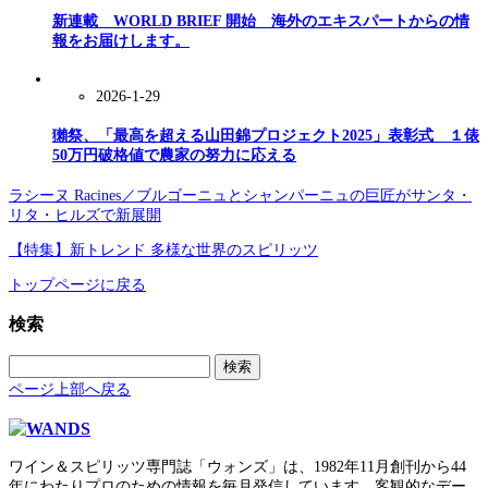
新連載 WORLD BRIEF 開始 海外のエキスパートからの情
報をお届けします。
2026-1-29
獺祭、「最高を超える山田錦プロジェクト2025」表彰式 １俵
50万円破格値で農家の努力に応える
ラシーヌ Racines／ブルゴーニュとシャンパーニュの巨匠がサンタ・
リタ・ヒルズで新展開
【特集】新トレンド 多様な世界のスピリッツ
トップページに戻る
検索
検
索:
ページ上部へ戻る
ワイン＆スピリッツ専門誌「ウォンズ」は、1982年11月創刊から44
年にわたりプロのための情報を毎月発信しています。客観的なデー